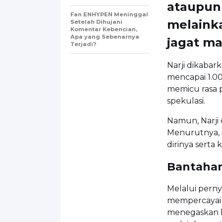
ataupun 
Fan ENHYPEN Meninggal
melainka
Setelah Dihujani
Komentar Kebencian,
Apa yang Sebenarnya
jagat ma
Terjadi?
Narji dikabark
mencapai 1.00
memicu rasa 
spekulasi.
Namun, Narji
Menurutnya, i
dirinya serta 
Bantahan
Melalui perny
mempercayai k
menegaskan b