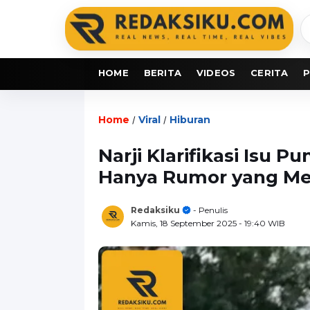
C
b
HOME
BERITA
VIDEOS
CERITA
P
Home
Viral
Hiburan
/
/
Narji Klarifikasi Isu 
Hanya Rumor yang M
Redaksiku
- Penulis
Kamis, 18 September 2025
- 19:40 WIB