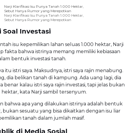
Narji Klarifikasi Isu Punya Tanah 1.000 Hektar,
Sebut Hanya Rumor yang Merepotkan
Narji Klarifikasi Isu Punya Tanah 1.000 Hektar,
Sebut Hanya Rumor yang Merepotkan
i Soal Investasi
ah isu kepemilikan lahan seluas 1.000 hektar, Narji
p fakta bahwa istrinya memang memiliki kebiasaan
am bentuk investasi tanah.
 itu istri saya. Maksudnya, istri saya rajin menabung.
g, dia belikan tanah di kampung. Ada uang lagi, dia
 ya benar kalau istri saya rajin investasi, tapi jelas bukan
 hektar, kata Narji sambil tersenyum.
n bahwa apa yang dilakukan istrinya adalah bentuk
r, bukan sesuatu yang bisa dikaitkan dengan isu liar
emilikan tanah dalam jumlah masif.
blik di Media Sosial