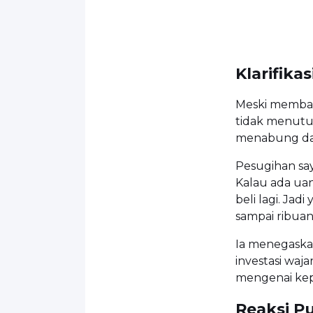
Klarifikas
Meski membant
tidak menutu
menabung dal
Pesugihan saya
Kalau ada uan
beli lagi. Jadi
sampai ribuan
Ia menegaska
investasi waja
mengenai kep
Reaksi Pu