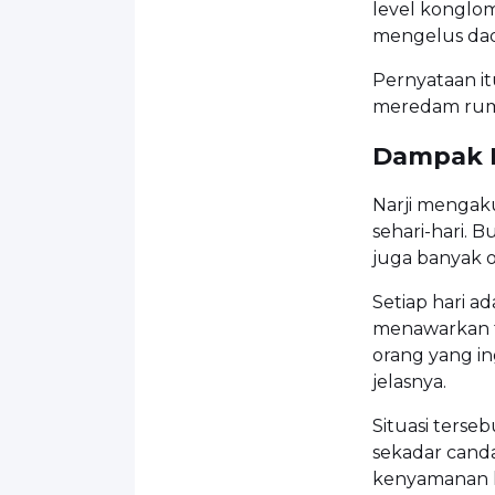
level konglom
mengelus dad
Pernyataan itu
meredam rumo
Dampak I
Narji mengaku
sehari-hari. 
juga banyak 
Setiap hari a
menawarkan t
orang yang in
jelasnya.
Situasi terse
sekadar cand
kenyamanan k