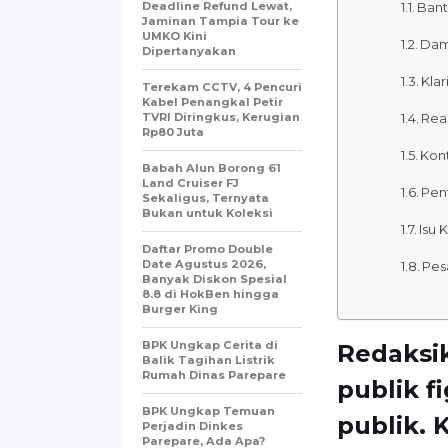
Deadline Refund Lewat,
Bant
Jaminan Tampia Tour ke
UMKO Kini
Dam
Dipertanyakan
Klar
Terekam CCTV, 4 Pencuri
Kabel Penangkal Petir
TVRI Diringkus, Kerugian
Reak
Rp80 Juta
Kont
Babah Alun Borong 61
Land Cruiser FJ
Pent
Sekaligus, Ternyata
Bukan untuk Koleksi
Isu 
Daftar Promo Double
Date Agustus 2026,
Pes
Banyak Diskon Spesial
8.8 di HokBen hingga
Burger King ‎
BPK Ungkap Cerita di
Redaksi
Balik Tagihan Listrik
Rumah Dinas Parepare
publik f
BPK Ungkap Temuan
publik. 
Perjadin Dinkes
Parepare, Ada Apa?