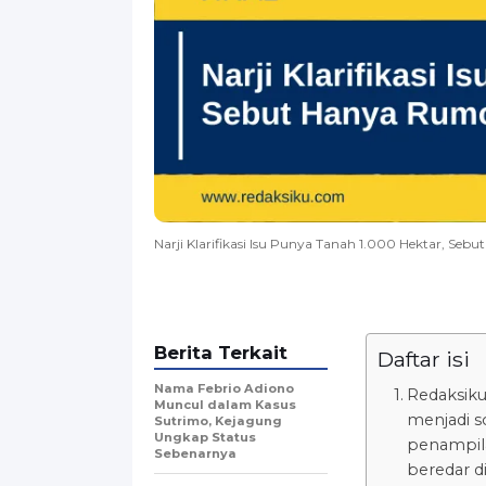
Narji Klarifikasi Isu Punya Tanah 1.000 Hektar, S
Berita Terkait
Daftar isi
Nama Febrio Adiono
Redaksiku
Muncul dalam Kasus
menjadi so
Sutrimo, Kejagung
Ungkap Status
penampila
Sebenarnya
beredar di