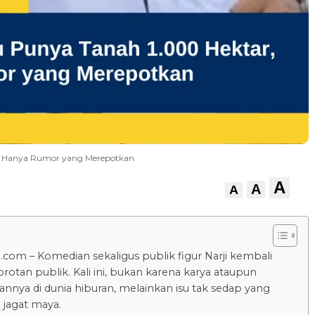
ebut Hanya Rumor yang Merepotkan
A
A
A
.com – Komedian sekaligus publik figur Narji kembali
rotan publik. Kali ini, bukan karena karya ataupun
nnya di dunia hiburan, melainkan isu tak sedap yang
 jagat maya.