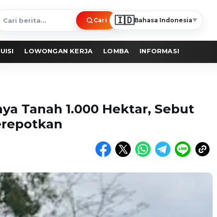
🇮🇩
Cari
Bahasa Indonesia
▼
ari
erita
UISI
LOWONGAN KERJA
LOMBA
INFORMASI
Punya Tanah 1.000 Hektar, Sebut
erepotkan