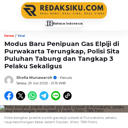
🇮🇩
Bahasa Indonesia
▼
/
Home
Viral
Modus Baru Penipuan Gas Elpiji di
Purwakarta Terungkap, Polisi Sita
Puluhan Tabung dan Tangkap 3
Pelaku Sekaligus
Shofia Munawaroh
- Penulis
Selasa, 29 Juli 2025
- 21:15 WIB
Polisi bongkar praktik suntik gas elpiji subsidi di Purwakarta, pelaku
raup keuntungan besar dalam 5 bulan. (Foto: TBN Polri)