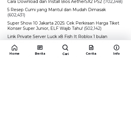
Cara Download dan Install Bios AetherSX2 PS2
(702,348)
5 Resep Cumi yang Mantul dan Mudah Dimasak
(602,431)
Super Show 10 Jakarta 2025: Cek Perkiraan Harga Tiket
Konser Super Junior, ELF Wajib Tahu!
(502,142)
Link Private Server Luck x8 Fish It Roblox 1 bulan
Diadakan oleh Redaksiku.com: Event Langka dengan
Drop Rate yang Melejit
(424,816)
Home
Berita
Cerita
Info
Cari
10 Film Indonesia Tayang November 2024, Ada Film
Wulan Guritno!
(352,096)
Promo Burger King Terbaru Januari 2026, Ini Detail
Paket Hematnya yang Bisa Kamu Nikmati
(341,745)
10 klub terbaik pes 2024 Sepanjang Sejarah
(54,000)
Redaksiku.com
Alamat : STC SENAYAN LT.4 ROOM 31-34 Jl. Asia
Afrika , Pintu IX Senayan, RT.1/RW.3, Gelora,
Kecamatan Tanah Abang, Daerah Khusus Ibukota
Jakarta 10270