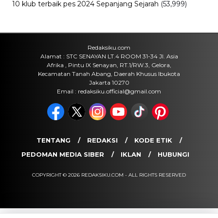
Viral
Fan ENHYPEN Meninggal Setelah
Dihujani Komentar Kebencian, Apa
yang Sebenarnya Terjadi?
Jumat, 7 Agu 2026 - 15:16 WIB
Internasional
Rencana Gulingkan Pemerintah Iran
Gagal, 2 Pejabat Senior Mossad
Dilaporkan Dicopot
Jumat, 7 Agu 2026 - 14:56 WIB
POPULER
Sosok Ini Bongkar Siapa Sebenarnya Dalang Demo 25
Agustus yang Berakhir Ricuh: Bukan Intervensi Asing
(1,000,011)
3 Menu Diet Sehat Harian yang Efektif Turunkan Berat
Badan Menjadi Ideal, Wajib dicoba!
(900,796)
10 Teknik Ngepet Halal
(813,795)
Cara Download dan Install Bios AetherSX2 PS2
(702,348)