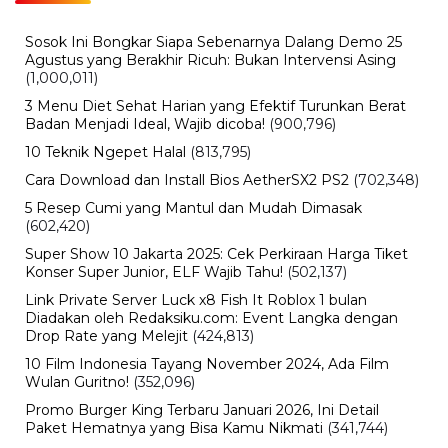
iPhone Air 2 Terbaru, Bocoran Spesifikasi, Harga, dan
Perkiraan Rilis Apple
BERITA TERBARU
Pendidikan
Hasil PPPK Sekolah Rakyat 2026
Sudah Keluar, Cek Nama dan Arti
Kode P/L di SSCASN
Jumat, 7 Agu 2026 - 15:49 WIB
Viral
BPK Ungkap Cerita di Balik Tagihan
Listrik Rumah Dinas Parepare
Jumat, 7 Agu 2026 - 15:27 WIB
Viral
BPK Ungkap Temuan Perjadin
Dinkes Parepare, Ada Apa?
Jumat, 7 Agu 2026 - 15:20 WIB