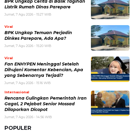
BERITA TERKAIT
Jumat, 7 Agustus 2026 - 10:52 WIB
EA Sports Rilis Kode Redeem FC Mobile dan Event
Terbaru, Ini Cara Klaim Hadiahnya
Rabu, 5 Agustus 2026 - 09:29 WIB
Rumor iPhone Air 2 Makin Kuat, Kamera Ganda dan
Chip 2nm Jadi Sorotan
Selasa, 4 Agustus 2026 - 11:12 WIB
eDabu BPJS Kesehatan Terbaru, Cara Login, Fungsi,
dan Panduan Layanan Badan Usaha
Selasa, 4 Agustus 2026 - 09:49 WIB
WhatsApp Down Hari Ini, Pengguna Keluhkan Pesan
Tidak Terkirim dan Gangguan Aplikasi
Senin, 3 Agustus 2026 - 10:26 WIB