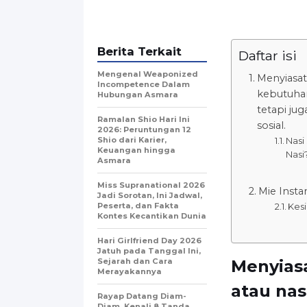
Berita Terkait
Daftar isi
Mengenal Weaponized
Menyiasat
Incompetence Dalam
kebutuhan
Hubungan Asmara
tetapi ju
Ramalan Shio Hari Ini
sosial.
2026: Peruntungan 12
Shio dari Karier,
Nasi
Keuangan hingga
Nasi
Asmara
Miss Supranational 2026
Mie Insta
Jadi Sorotan, Ini Jadwal,
Peserta, dan Fakta
Kes
Kontes Kecantikan Dunia
Hari Girlfriend Day 2026
Jatuh pada Tanggal Ini,
Sejarah dan Cara
Menyiasa
Merayakannya
atau na
Rayap Datang Diam-
Diam, Kenali 8 Tanda