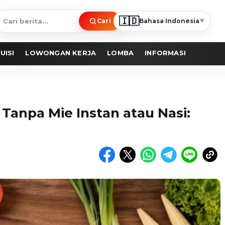
🇮🇩
Cari
Bahasa Indonesia
▼
ari
erita
UISI
LOWONGAN KERJA
LOMBA
INFORMASI
Tanpa Mie Instan atau Nasi: