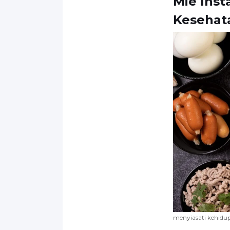
Mie Inst
Kesehat
menyiasati kehidup