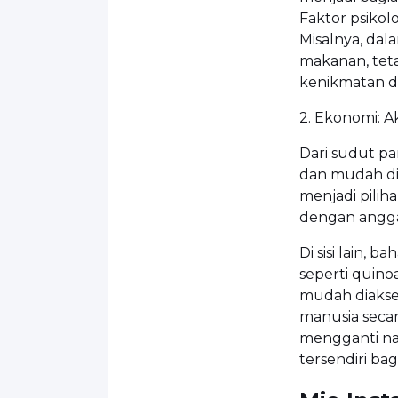
Faktor psikolo
Misalnya, dal
makanan, teta
kenikmatan d
2. Ekonomi: Ak
Dari sudut p
dan mudah dip
menjadi pilih
dengan angga
Di sisi lain, 
seperti quin
mudah diakses
manusia secara
mengganti nas
tersendiri bag