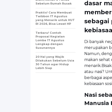
dasar ma
Sebelum Rumah Rusak
memberik
Praktis! Cara Membuat
Twibbon 17 Agustus
sebagai
yang Menarik untuk HUT
RI 2026, Bisa Lewat HP
kebiasaa
Terbaru! Contoh
Proposal Kegiatan
Lomba 17 Agustus
Di banyak neg
Lengkap dengan
merupakan bag
Susunannya
Namun, denga
20 Hal yang Wajib
makan sehat 
Dilakukan Sebelum Usia
30 Tahun agar Hidup
menarik.Bisak
Lebih Siap
atau nasi? Un
berbagai aspe
kebiasaan sosi
Nasi seb
Manusia 