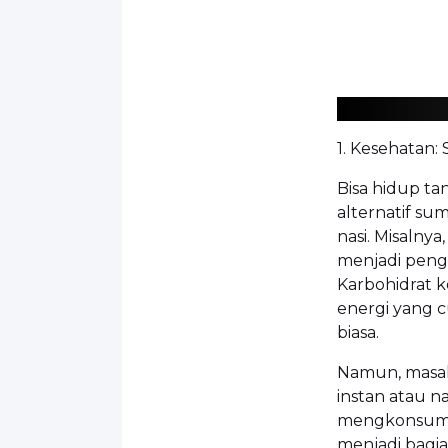
1. Kesehatan:
Bisa hidup ta
alternatif su
nasi. Misalny
menjadi pengg
Karbohidrat 
energi yang c
biasa.
Namun, masal
instan atau na
mengkonsumsi
menjadi bagian