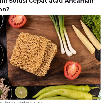
an: Solusi Cepat atau Ancaman
an?
an tanpa mie instan atau nasi