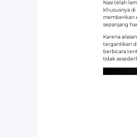
Nasi telah la
khususnya di 
memberikan e
sepanjang har
Karena alasan
tergantikan d
berbicara te
tidak seseder