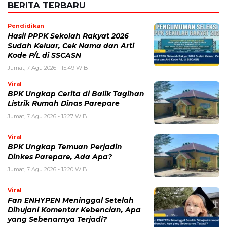
Viral
BPK Ungkap Cerita di Balik Tagihan
Listrik Rumah Dinas Parepare
Jumat, 7 Agu 2026 - 15:27 WIB
Viral
BPK Ungkap Temuan Perjadin
Dinkes Parepare, Ada Apa?
Jumat, 7 Agu 2026 - 15:20 WIB
Viral
Fan ENHYPEN Meninggal Setelah
Dihujani Komentar Kebencian, Apa
yang Sebenarnya Terjadi?
Jumat, 7 Agu 2026 - 15:16 WIB
Internasional
Rencana Gulingkan Pemerintah Iran
Gagal, 2 Pejabat Senior Mossad
Dilaporkan Dicopot
Jumat, 7 Agu 2026 - 14:56 WIB