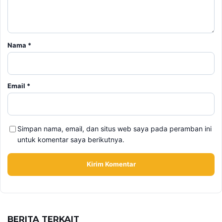
Email
*
Simpan nama, email, dan situs web saya pada peramban ini
untuk komentar saya berikutnya.
BERITA TERKAIT
Jumat, 7 Agustus 2026 - 15:27 WIB
BPK Ungkap Cerita di Balik Tagihan Listrik Rumah
Dinas Parepare
Jumat, 7 Agustus 2026 - 15:20 WIB
BPK Ungkap Temuan Perjadin Dinkes Parepare, Ada
Apa?