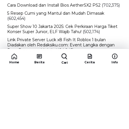
Cara Download dan Install Bios AetherSX2 PS2
(702,375)
5 Resep Cumi yang Mantul dan Mudah Dimasak
(602,454)
Super Show 10 Jakarta 2025: Cek Perkiraan Harga Tiket
Konser Super Junior, ELF Wajib Tahu!
(502,174)
Link Private Server Luck x8 Fish It Roblox 1 bulan
Diadakan oleh Redaksiku.com: Event Langka dengan
Drop Rate yang Melejit
(424,845)
10 Film Indonesia Tayang November 2024, Ada Film
Home
Berita
Cerita
Info
Cari
Wulan Guritno!
(352,112)
Promo Burger King Terbaru Januari 2026, Ini Detail
Paket Hematnya yang Bisa Kamu Nikmati
(341,765)
10 klub terbaik pes 2024 Sepanjang Sejarah
(54,033)
Redaksiku.com
Alamat : STC SENAYAN LT.4 ROOM 31-34 Jl. Asia
Afrika , Pintu IX Senayan, RT.1/RW.3, Gelora,
Kecamatan Tanah Abang, Daerah Khusus Ibukota