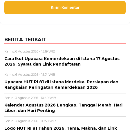
Alamat email tidak akan dipublikasikan. Kolom wajib ditandai *.
Komentar
*
Nama
*
Email
*