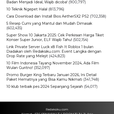
Persebaya Juara, Rachmat Irianto
Tak Ikut Pesta dan Kirim Pesan Haru
untuk Mendiang Ayah
Minggu, 9 Agu 2026 - 15:08 WIB
Viral
Deadline Refund Lewat, Jaminan
Tampia Tour ke UMKO Kini
Dipertanyakan
Minggu, 9 Agu 2026 - 14:57 WIB
Bisnis
B50 Bikin Kebutuhan Sawit Melonjak,
Pemerintah Kejar Produksi CPO
Indonesia
Minggu, 9 Agu 2026 - 14:42 WIB
Bisnis
Baru 2 Tahun Berdiri, Startup Chip AI
OLIX Kini Bernilai Rp60 Triliun
Minggu, 9 Agu 2026 - 14:14 WIB
POPULER