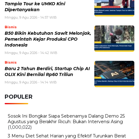
Senin, 3 Agustus 2026 - 10:49 WIB
Kalender Agustus 2026 Lengkap, Tanggal Merah, Hari
Libur, dan Hari Penting
Senin, 3 Agustus 2026 - 09:50 WIB
Logo HUT RI 81 Tahun 2026, Tema, Makna, dan Link
Resmi Unduh
Sabtu, 1 Agustus 2026 - 10:44 WIB
Hari Girlfriend Day 2026 Jatuh pada Tanggal Ini,
Sejarah dan Cara Merayakannya
BERITA TERBARU
Viral
Nama Febrio Adiono Muncul dalam
Kasus Sutrimo, Kejagung Ungkap
Status Sebenarnya
Minggu, 9 Agu 2026 - 15:15 WIB
Olahraga