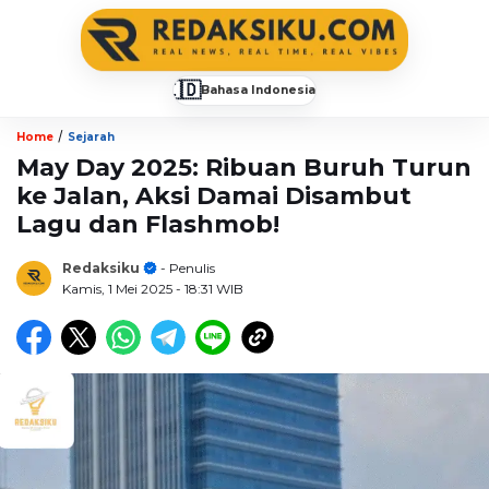
🇮🇩
Bahasa Indonesia
▼
/
Home
Sejarah
May Day 2025: Ribuan Buruh Turun
ke Jalan, Aksi Damai Disambut
Lagu dan Flashmob!
Redaksiku
- Penulis
Kamis, 1 Mei 2025
- 18:31 WIB