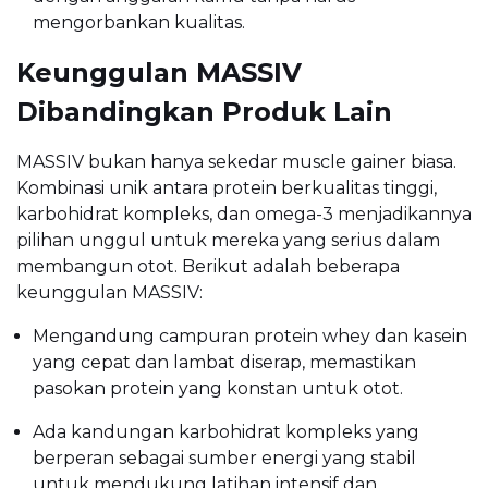
mengorbankan kualitas.
Keunggulan MASSIV
Dibandingkan Produk Lain
MASSIV bukan hanya sekedar muscle gainer biasa.
Kombinasi unik antara protein berkualitas tinggi,
karbohidrat kompleks, dan omega-3 menjadikannya
pilihan unggul untuk mereka yang serius dalam
membangun otot. Berikut adalah beberapa
keunggulan MASSIV:
Mengandung campuran protein whey dan kasein
yang cepat dan lambat diserap, memastikan
pasokan protein yang konstan untuk otot.
Ada kandungan karbohidrat kompleks yang
berperan sebagai sumber energi yang stabil
untuk mendukung latihan intensif dan