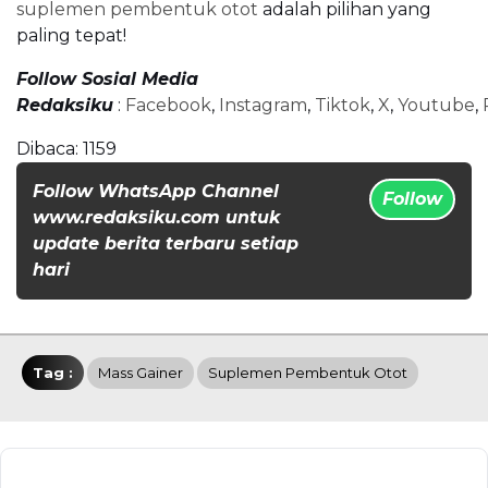
suplemen pembentuk otot
adalah pilihan yang
paling tepat!
Follow Sosial Media
Redaksiku
:
Facebook
,
Instagram
,
Tiktok
,
X
,
Youtube
,
Dibaca:
1159
Follow WhatsApp Channel
Follow
www.redaksiku.com untuk
update berita terbaru setiap
hari
Tag :
Mass Gainer
Suplemen Pembentuk Otot