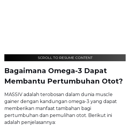
SCROLL TO RESUME CONTENT
Bagaimana Omega-3 Dapat
Membantu Pertumbuhan Otot?
MASSIV adalah terobosan dalam dunia muscle
gainer dengan kandungan omega-3 yang dapat
memberikan manfaat tambahan bagi
pertumbuhan dan pemulihan otot. Berikut ini
adalah penjelasannya: