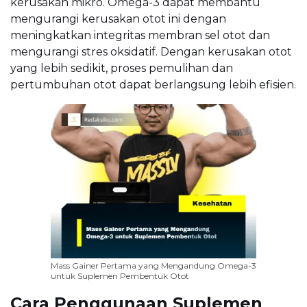
kerusakan mikro. Omega-3 dapat membantu
mengurangi kerusakan otot ini dengan
meningkatkan integritas membran sel otot dan
mengurangi stres oksidatif. Dengan kerusakan otot
yang lebih sedikit, proses pemulihan dan
pertumbuhan otot dapat berlangsung lebih efisien.
Mass Gainer Pertama yang Mengandung Omega-3
untuk Suplemen Pembentuk Otot
Cara Penggunaan Suplemen