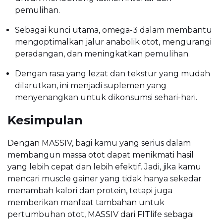
pemulihan.
Sebagai kunci utama, omega-3 dalam membantu
mengoptimalkan jalur anabolik otot, mengurangi
peradangan, dan meningkatkan pemulihan.
Dengan rasa yang lezat dan tekstur yang mudah
dilarutkan, ini menjadi suplemen yang
menyenangkan untuk dikonsumsi sehari-hari.
Kesimpulan
Dengan MASSIV, bagi kamu yang serius dalam
membangun massa otot dapat menikmati hasil
yang lebih cepat dan lebih efektif. Jadi, jika kamu
mencari muscle gainer yang tidak hanya sekedar
menambah kalori dan protein, tetapi juga
memberikan manfaat tambahan untuk
pertumbuhan otot, MASSIV dari FITlife sebagai