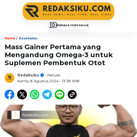
🇮🇩
Bahasa Indonesia
▼
/
Home
Kesehatan
Mass Gainer Pertama yang
Mengandung Omega-3 untuk
Suplemen Pembentuk Otot
Redaksiku
- Penulis
Kamis, 8 Agustus 2024
- 13:38 WIB