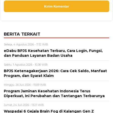
BERITA TERKAIT
Selasa, 4 Agustus 2026 - 11:12 WIB
eDabu BPJS Kesehatan Terbaru, Cara Login, Fungsi,
dan Panduan Layanan Badan Usaha
Sabtu, 1 Agustus 2026 - 10:36 WIB
BPJS Ketenagakerjaan 2026: Cara Cek Saldo, Manfaat
Program, dan Syarat Klaim
Minggu, 26 Juli 2026 - 15:09 WIB
Program Jaminan Kesehatan Indonesia Terus
Diperkuat, Ini Perubahan dan Tantangan Terbarunya
Jumat, 24 Juli 2026 - 13:21 WIB
Waspadai 6 Gejala Brain Fog di Kalangan Gen Z