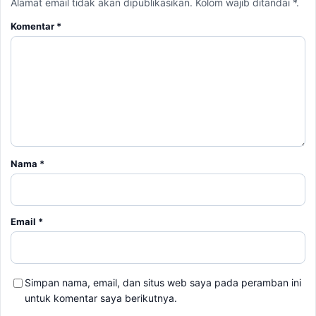
Alamat email tidak akan dipublikasikan. Kolom wajib ditandai *.
Komentar
*
Nama
*
Email
*
Simpan nama, email, dan situs web saya pada peramban ini
untuk komentar saya berikutnya.