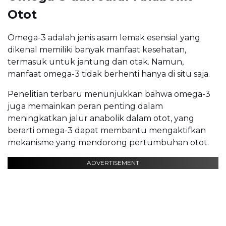
Otot
Omega-3 adalah jenis asam lemak esensial yang
dikenal memiliki banyak manfaat kesehatan,
termasuk untuk jantung dan otak. Namun,
manfaat omega-3 tidak berhenti hanya di situ saja.
Penelitian terbaru menunjukkan bahwa omega-3
juga memainkan peran penting dalam
meningkatkan jalur anabolik dalam otot, yang
berarti omega-3 dapat membantu mengaktifkan
mekanisme yang mendorong pertumbuhan otot.
ADVERTISEMENT