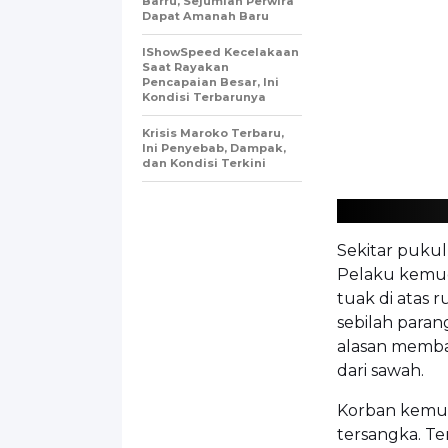
Barru, Sejumlah Perwira
Dapat Amanah Baru
IShowSpeed Kecelakaan
Saat Rayakan
Pencapaian Besar, Ini
Kondisi Terbarunya
Krisis Maroko Terbaru,
Ini Penyebab, Dampak,
dan Kondisi Terkini
Sekitar pukul
Pelaku kemu
tuak di atas
sebilah paran
alasan memba
dari sawah.
Korban kemud
tersangka. Te