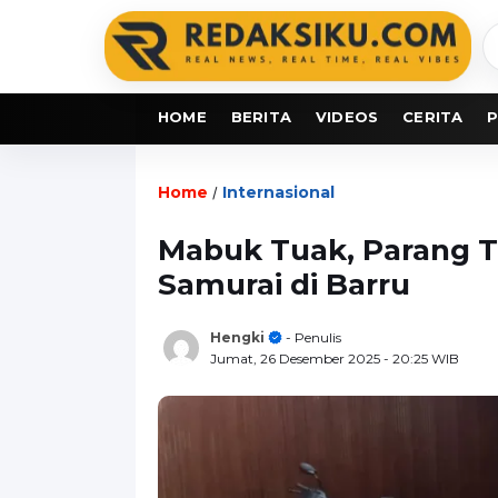
C
b
HOME
BERITA
VIDEOS
CERITA
P
Home
Internasional
/
Mabuk Tuak, Parang T
Samurai di Barru
Hengki
- Penulis
Jumat, 26 Desember 2025
- 20:25 WIB