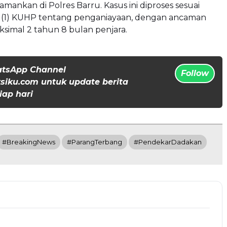
iamankan di Polres Barru. Kasus ini diproses sesuai
at (1) KUHP tentang penganiayaan, dengan ancaman
imal 2 tahun 8 bulan penjara.
atsApp Channel
Follow
iku.com untuk update berita
iap hari
#BreakingNews
#ParangTerbang
#PendekarDadakan