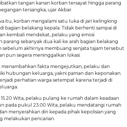
batkan tangan kanan korban tersayat hingga parang
 pegangan tersangka, ujar Akbar.
wa itu, korban mengalami satu luka di jari kelingking
di bagian belakang kepala. Tidak berhenti sampai di
rban kembali mendekat, pelaku yang emosi
parang sebanyak dua kali ke arah bagian belakang
n sebelum akhirnya membuang senjata tajam tersebut
ban pun segera meninggalkan lokasi.
m menambahkan fakta mengejutkan, pelaku dan
iki hubungan keluarga, yakni paman dan keponakan.
menjadi perhatian warga setempat karena terjadi di
eluarga.
l 15.20 Wita, pelaku pulang ke rumah dalam keadaan
 pada pukul 23.00 Wita, pelaku mendatangi rumah
an menyerahkan diri kepada pihak kepolisian yang
ng melakukan pencarian.