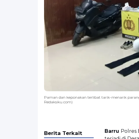
Paman dan keponakan terlibat tarik-menarik parang
Redaksiku.com)
Barru
Polres
Berita Terkait
terjadi di De