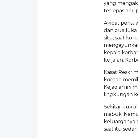
yang mengaki
terlepas dari
Akibat peristi
dan dua luka 
situ, saat ko
mengayunkan 
kepala korba
ke jalan. Kor
Kasat Reskri
korban memil
Kejadian ini 
lingkungan k
Sekitar puku
mabuk. Namun
keluarganya d
saat itu seda