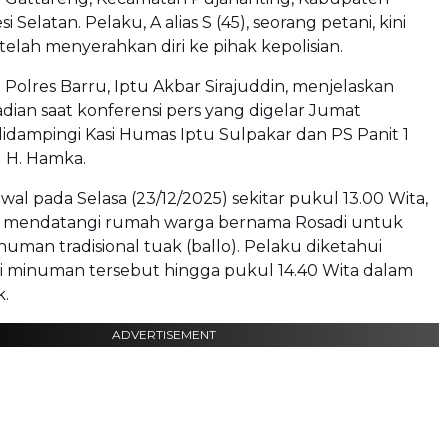
i Selatan. Pelaku, A alias S (45), seorang petani, kini
elah menyerahkan diri ke pihak kepolisian.
 Polres Barru, Iptu Akbar Sirajuddin, menjelaskan
adian saat konferensi pers yang digelar Jumat
 didampingi Kasi Humas Iptu Sulpakar dan PS Panit 1
u H. Hamka.
wal pada Selasa (23/12/2025) sekitar pukul 13.00 Wita,
u mendatangi rumah warga bernama Rosadi untuk
an tradisional tuak (ballo). Pelaku diketahui
minuman tersebut hingga pukul 14.40 Wita dalam
k.
ADVERTISEMENT