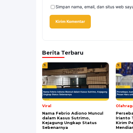
Simpan nama, email, dan situs web say
Berita Terbaru
Viral
Olahrag
Nama Febrio Adiono Muncul
Perseba
dalam Kasus Sutrimo,
Irianto
Kejagung Ungkap Status
Kirim P
Sebenarnya
Mendia