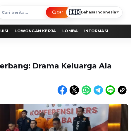
🇮🇩
Cari
Bahasa Indonesia
▼
ari
erita
UISI
LOWONGAN KERJA
LOMBA
INFORMASI
erbang: Drama Keluarga Ala