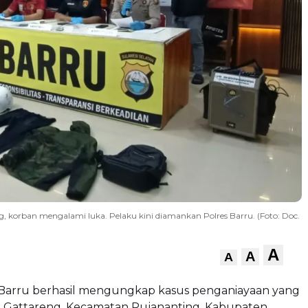
, korban mengalami luka. Pelaku kini diamankan Polres Barru. (Foto: Doc.
A
A
A
 Barru berhasil mengungkap kasus penganiayaan yang
sa Gattareng, Kecamatan Pujananting, Kabupaten