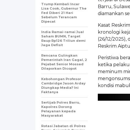
Trump Kembali Incar
Barru, Sulawes
Lisa Cook, Gubernur The
Fed Diberi 21 Hari
diamankan set
Sebelum Terancam
Dipecat
Kasat Reskrim
kronologi kej
India Ramai-ramai Jual
Saham BUMN, Target
(26/12/2025),
Raup Rp126 Triliun demi
Jaga Defisit
Reskrim Aipt
Rencana Gulingkan
Peristiwa bera
Pemerintah Iran Gagal, 2
ketika pelak
Pejabat Senior Mossad
Dilaporkan Dicopot
meminum minum
mengonsumsi 
Kebohongan Profesor
Cambridge Jason Arday
kondisi mabu
Diungkap Media? Ini
Faktanya
Sertijab Polres Barru,
Kapolres Dorong
Pelayanan kepada
Masyarakat
Rotasi Jabatan di Polres