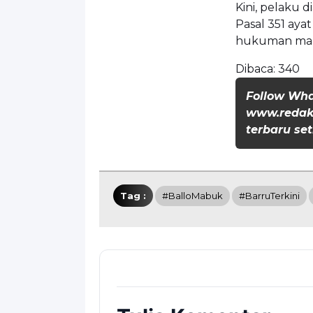
Kini, pelaku d
Pasal 351 ay
hukuman maks
Dibaca:
340
Follow Wh
www.redaks
terbaru set
Tag :
#BalloMabuk
#BarruTerkini