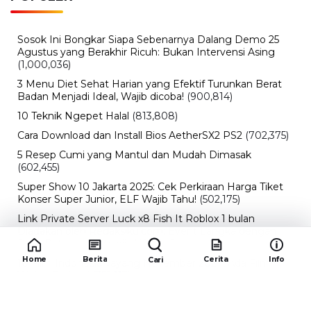
Sosok Ini Bongkar Siapa Sebenarnya Dalang Demo 25
Agustus yang Berakhir Ricuh: Bukan Intervensi Asing
(1,000,036)
3 Menu Diet Sehat Harian yang Efektif Turunkan Berat
Badan Menjadi Ideal, Wajib dicoba!
(900,814)
10 Teknik Ngepet Halal
(813,808)
Cara Download dan Install Bios AetherSX2 PS2
(702,375)
5 Resep Cumi yang Mantul dan Mudah Dimasak
(602,455)
Super Show 10 Jakarta 2025: Cek Perkiraan Harga Tiket
Konser Super Junior, ELF Wajib Tahu!
(502,175)
Link Private Server Luck x8 Fish It Roblox 1 bulan
Diadakan oleh Redaksiku.com: Event Langka dengan
Drop Rate yang Melejit
(424,845)
Home
Berita
Cerita
Info
Cari
10 Film Indonesia Tayang November 2024, Ada Film
Wulan Guritno!
(352,113)
Promo Burger King Terbaru Januari 2026, Ini Detail
Paket Hematnya yang Bisa Kamu Nikmati
(341,766)