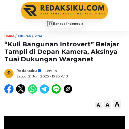
🇮🇩
Bahasa Indonesia
▼
/
/
Home
Hiburan
Viral
“Kuli Bangunan Introvert” Belajar
Tampil di Depan Kamera, Aksinya
Tuai Dukungan Warganet
Redaksiku
- Penulis
Sabtu, 21 Juni 2025
- 15:28 WIB
A
A
A