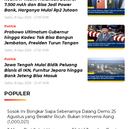
Sabtu, 8 Agu 2026 - 21:52 WIB
Politik
Jawa Tengah Mulai Bidik Peluang
Bisnis di IKN, Furnitur Jepara hingga
Bank Jateng Bisa Masuk
Sabtu, 8 Agu 2026 - 21:47 WIB
POPULER
Sosok Ini Bongkar Siapa Sebenarnya Dalang Demo 25
Agustus yang Berakhir Ricuh: Bukan Intervensi Asing
(1,000,021)
3 Menu Diet Sehat Harian yang Efektif Turunkan Berat
Badan Menjadi Ideal, Wajib dicoba!
(900,797)
10 Teknik Ngepet Halal
(813,796)
Cara Download dan Install Bios AetherSX2 PS2
(702,355)
5 Resep Cumi yang Mantul dan Mudah Dimasak
(602,434)
Super Show 10 Jakarta 2025: Cek Perkiraan Harga Tiket