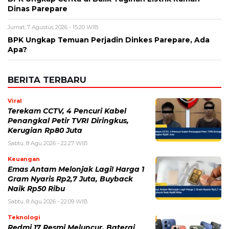
Viral
Terekam CCTV, 4 Pencuri Kabel
Penangkal Petir TVRI Diringkus,
Kerugian Rp80 Juta
Sabtu, 8 Agu 2026 - 22:27 WIB
Keuangan
Emas Antam Melonjak Lagi! Harga 1
Gram Nyaris Rp2,7 Juta, Buyback
Naik Rp50 Ribu
Sabtu, 8 Agu 2026 - 22:09 WIB
Teknologi
Redmi 17 Resmi Meluncur, Baterai
7.500 mAh dan Bisa Jadi Power
Bank, Harganya Mulai Rp2 Jutaan
Sabtu, 8 Agu 2026 - 21:59 WIB
Politik
Prabowo Ultimatum Gubernur
hingga Kades: Tak Bisa Bangun
Jembatan, Presiden Turun Tangan