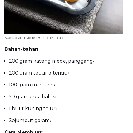
Kue Kacang Mede ( Bake o Maniac )
Bahan-bahan:
200 gram kacang mede, panggang
‹
200 gram tepung terigu
‹
100 gram margarin
‹
50 gram gula halus
‹
1 butir kuning telur
‹
Sejumput garam
‹
Cara Membuat: