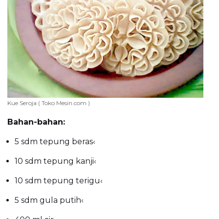
Kue Seroja ( Toko Mesin.com )
Bahan-bahan:
5 sdm tepung beras
‹
10 sdm tepung kanji
‹
10 sdm tepung terigu
‹
5 sdm gula putih
‹