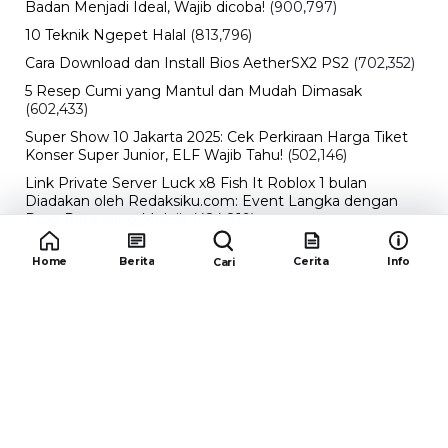
Badan Menjadi Ideal, Wajib dicoba!
(900,797)
10 Teknik Ngepet Halal
(813,796)
Cara Download dan Install Bios AetherSX2 PS2
(702,352)
5 Resep Cumi yang Mantul dan Mudah Dimasak
(602,433)
Super Show 10 Jakarta 2025: Cek Perkiraan Harga Tiket
Konser Super Junior, ELF Wajib Tahu!
(502,146)
Link Private Server Luck x8 Fish It Roblox 1 bulan
Diadakan oleh Redaksiku.com: Event Langka dengan
Drop Rate yang Melejit
(424,819)
10 Film Indonesia Tayang November 2024, Ada Film
Home
Berita
Cerita
Info
Cari
Wulan Guritno!
(352,096)
Promo Burger King Terbaru Januari 2026, Ini Detail
Paket Hematnya yang Bisa Kamu Nikmati
(341,747)
10 klub terbaik pes 2024 Sepanjang Sejarah
(54,013)
Redaksiku.com
Alamat : STC SENAYAN LT.4 ROOM 31-34 Jl. Asia