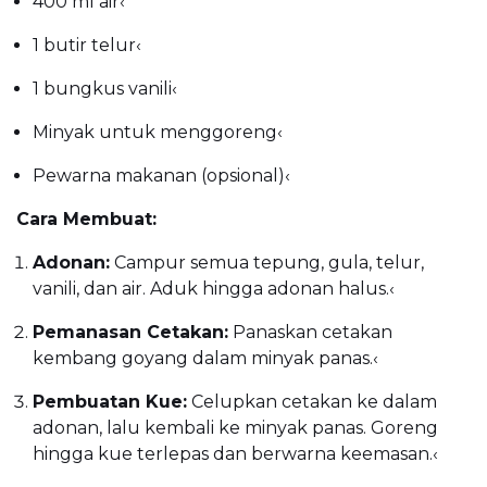
400 ml air
‹
1 butir telur
‹
1 bungkus vanili
‹
Minyak untuk menggoreng
‹
Pewarna makanan (opsional)
‹
Cara Membuat:
Adonan:
Campur semua tepung, gula, telur,
vanili, dan air. Aduk hingga adonan halus.
‹
Pemanasan Cetakan:
Panaskan cetakan
kembang goyang dalam minyak panas.
‹
Pembuatan Kue:
Celupkan cetakan ke dalam
adonan, lalu kembali ke minyak panas. Goreng
hingga kue terlepas dan berwarna keemasan.
‹