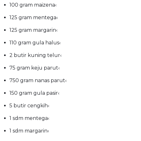
100 gram maizena
‹
125 gram mentega
‹
125 gram margarin
‹
110 gram gula halus
‹
2 butir kuning telur
‹
75 gram keju parut
‹
750 gram nanas parut
‹
150 gram gula pasir
‹
5 butir cengkih
‹
1 sdm mentega
‹
1 sdm margarin
‹