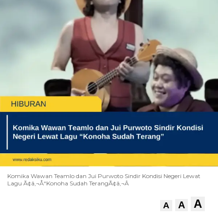
Komika Wawan Teamlo dan Jui Purwoto Sindir Kondisi Negeri Lewat
Lagu Ã¢â‚¬Å“Konoha Sudah TerangÃ¢â‚¬Â
A
A
A