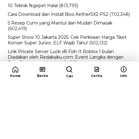
10 Teknik Ngepet Halal
(813,793)
Cara Download dan Install Bios AetherSX2 PS2
(702,348)
5 Resep Cumi yang Mantul dan Mudah Dimasak
(602,419)
Super Show 10 Jakarta 2025: Cek Perkiraan Harga Tiket
Konser Super Junior, ELF Wajib Tahu!
(502,132)
Link Private Server Luck x8 Fish It Roblox 1 bulan
Diadakan oleh Redaksiku.com: Event Langka dengan
Drop Rate yang Melejit
(424,811)
10 Film Indonesia Tayang November 2024, Ada Film
Home
Berita
Cerita
Info
Cari
Wulan Guritno!
(352,093)
Promo Burger King Terbaru Januari 2026, Ini Detail
Paket Hematnya yang Bisa Kamu Nikmati
(341,742)
10 klub terbaik pes 2024 Sepanjang Sejarah
(53,996)
Redaksiku.com
Alamat : STC SENAYAN LT.4 ROOM 31-34 Jl. Asia
Afrika , Pintu IX Senayan, RT.1/RW.3, Gelora,