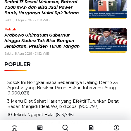
Jembatan, Presiden Turun Tangan
Sabtu, 8 Agu 2026 - 21:52 WIB
POPULER
Sosok Ini Bongkar Siapa Sebenarnya Dalang Demo 25
Agustus yang Berakhir Ricuh: Bukan Intervensi Asing
(1,000,021)
3 Menu Diet Sehat Harian yang Efektif Turunkan Berat
Badan Menjadi Ideal, Wajib dicoba!
(900,797)
10 Teknik Ngepet Halal
(813,796)
Cara Download dan Install Bios AetherSX2 PS2
(702,357)
5 Resep Cumi yang Mantul dan Mudah Dimasak
(602,435)
Super Show 10 Jakarta 2025: Cek Perkiraan Harga Tiket
Konser Super Junior, ELF Wajib Tahu!
(502,153)
Link Private Server Luck x8 Fish It Roblox 1 bulan
Diadakan oleh Redaksiku.com: Event Langka dengan
Drop Rate yang Melejit
(424,822)