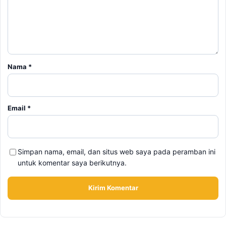
Email
*
Simpan nama, email, dan situs web saya pada peramban ini
untuk komentar saya berikutnya.
BERITA TERKAIT
Sabtu, 8 Agustus 2026 - 21:52 WIB
Prabowo Ultimatum Gubernur hingga Kades: Tak Bisa
Bangun Jembatan, Presiden Turun Tangan