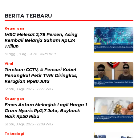
Triliun
Minggu, 9 Agu 2026 - 06:39 WIB
Viral
Terekam CCTV, 4 Pencuri Kabel
Penangkal Petir TVRI Diringkus,
Kerugian Rp80 Juta
Sabtu, 8 Agu 2026 - 22:27 WIB
Keuangan
Emas Antam Melonjak Lagi! Harga 1
Gram Nyaris Rp2,7 Juta, Buyback
Naik Rp50 Ribu
Sabtu, 8 Agu 2026 - 22:09 WIB
Teknologi
Redmi 17 Resmi Meluncur, Baterai
7.500 mAh dan Bisa Jadi Power
Bank, Harganya Mulai Rp2 Jutaan
Sabtu, 8 Agu 2026 - 21:59 WIB
Politik
Prabowo Ultimatum Gubernur
hingga Kades: Tak Bisa Bangun