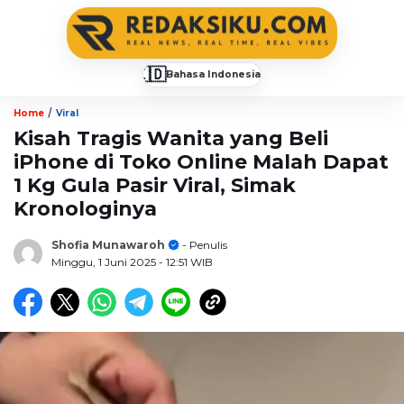
🇮🇩
Bahasa Indonesia
▼
/
Home
Viral
Kisah Tragis Wanita yang Beli
iPhone di Toko Online Malah Dapat
1 Kg Gula Pasir Viral, Simak
Kronologinya
Shofia Munawaroh
- Penulis
Minggu, 1 Juni 2025
- 12:51 WIB