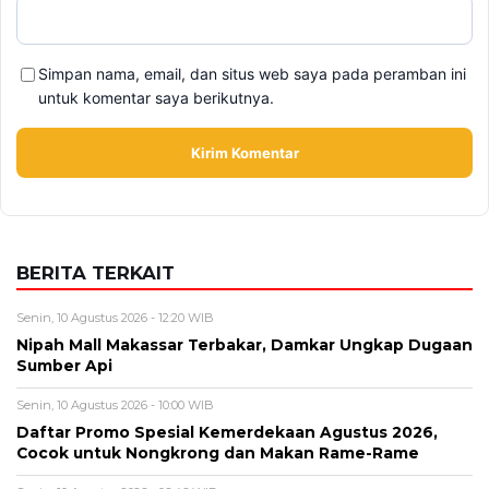
BERITA TERKAIT
Senin, 10 Agustus 2026 - 12:20 WIB
Nipah Mall Makassar Terbakar, Damkar Ungkap Dugaan
Sumber Api
Senin, 10 Agustus 2026 - 10:00 WIB
Daftar Promo Spesial Kemerdekaan Agustus 2026,
Cocok untuk Nongkrong dan Makan Rame-Rame
Senin, 10 Agustus 2026 - 06:46 WIB
Rangkaian Acara HUT ke 81 RI yang Wajib Diketahui,
Ada Pesta Rakyat hingga Merdeka Run 8.1
Minggu, 9 Agustus 2026 - 15:15 WIB
Nama Febrio Adiono Muncul dalam Kasus Sutrimo,
Kejagung Ungkap Status Sebenarnya
Minggu, 9 Agustus 2026 - 14:57 WIB