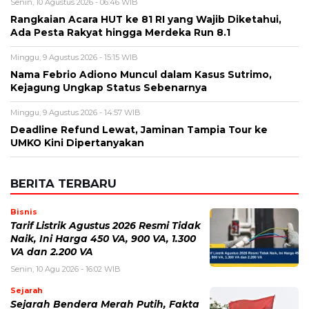
Deadline Refund Lewat, Jaminan Tampia Tour ke
UMKO Kini Dipertanyakan
BERITA TERBARU
Bisnis
Tarif Listrik Agustus 2026 Resmi Tidak
Naik, Ini Harga 450 VA, 900 VA, 1.300
VA dan 2.200 VA
Senin, 10 Agu 2026 - 16:02 WIB
Sejarah
Sejarah Bendera Merah Putih, Fakta
Menarik di Balik Simbol Kebanggaan
Indonesia
Senin, 10 Agu 2026 - 15:20 WIB
Teknologi
Kumpulan Prompt AI HUT ke-81 RI
2026, dari Foto Realistis hingga
Poster Merah Putih
Senin, 10 Agu 2026 - 14:56 WIB