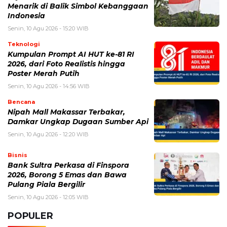
Bencana
Nipah Mall Makassar Terbakar,
Damkar Ungkap Dugaan Sumber Api
Senin, 10 Agu 2026 - 12:20 WIB
Bisnis
Bank Sultra Perkasa di Finspora
2026, Borong 5 Emas dan Bawa
Pulang Piala Bergilir
Senin, 10 Agu 2026 - 12:05 WIB
POPULER
Sosok Ini Bongkar Siapa Sebenarnya Dalang Demo 25
Agustus yang Berakhir Ricuh: Bukan Intervensi Asing
(1,000,033)
3 Menu Diet Sehat Harian yang Efektif Turunkan Berat
Badan Menjadi Ideal, Wajib dicoba!
(900,811)
10 Teknik Ngepet Halal
(813,806)
Cara Download dan Install Bios AetherSX2 PS2
(702,373)