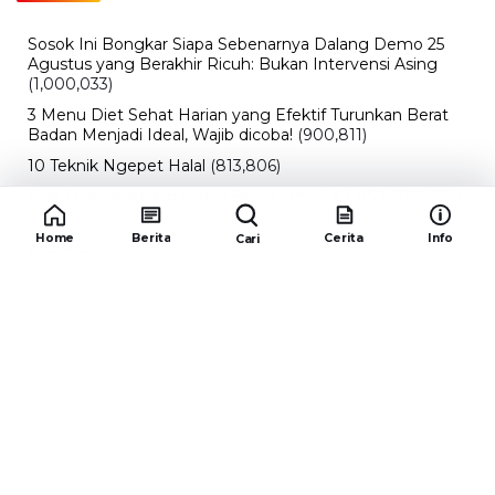
5 Resep Cumi yang Mantul dan Mudah Dimasak
(602,453)
Super Show 10 Jakarta 2025: Cek Perkiraan Harga Tiket
Konser Super Junior, ELF Wajib Tahu!
(502,173)
Link Private Server Luck x8 Fish It Roblox 1 bulan
Diadakan oleh Redaksiku.com: Event Langka dengan
Drop Rate yang Melejit
(424,843)
10 Film Indonesia Tayang November 2024, Ada Film
Wulan Guritno!
(352,111)
Home
Berita
Cerita
Info
Cari
Promo Burger King Terbaru Januari 2026, Ini Detail
Paket Hematnya yang Bisa Kamu Nikmati
(341,763)
10 klub terbaik pes 2024 Sepanjang Sejarah
(54,032)
Redaksiku.com
Alamat : STC SENAYAN LT.4 ROOM 31-34 Jl. Asia
Afrika , Pintu IX Senayan, RT.1/RW.3, Gelora,
Kecamatan Tanah Abang, Daerah Khusus Ibukota
Jakarta 10270