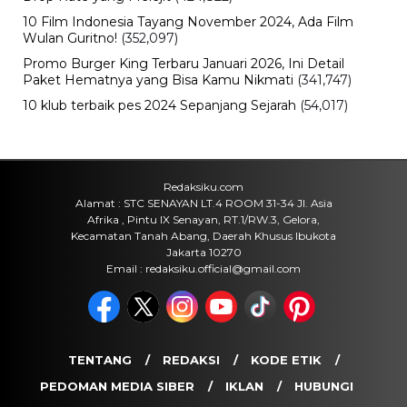
10 Film Indonesia Tayang November 2024, Ada Film
Wulan Guritno!
(352,097)
Promo Burger King Terbaru Januari 2026, Ini Detail
Paket Hematnya yang Bisa Kamu Nikmati
(341,747)
10 klub terbaik pes 2024 Sepanjang Sejarah
(54,017)
Redaksiku.com
Alamat : STC SENAYAN LT.4 ROOM 31-34 Jl. Asia
Afrika , Pintu IX Senayan, RT.1/RW.3, Gelora,
Kecamatan Tanah Abang, Daerah Khusus Ibukota
Jakarta 10270
Email : redaksiku.official@gmail.com
TENTANG
REDAKSI
KODE ETIK
PEDOMAN MEDIA SIBER
IKLAN
HUBUNGI