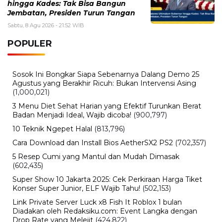
hingga Kades: Tak Bisa Bangun
Jembatan, Presiden Turun Tangan
Sabtu, 8 Agu 2026 - 21:52 WIB
POPULER
Sosok Ini Bongkar Siapa Sebenarnya Dalang Demo 25
Agustus yang Berakhir Ricuh: Bukan Intervensi Asing
(1,000,021)
3 Menu Diet Sehat Harian yang Efektif Turunkan Berat
Badan Menjadi Ideal, Wajib dicoba!
(900,797)
10 Teknik Ngepet Halal
(813,796)
Cara Download dan Install Bios AetherSX2 PS2
(702,357)
5 Resep Cumi yang Mantul dan Mudah Dimasak
(602,435)
Super Show 10 Jakarta 2025: Cek Perkiraan Harga Tiket
Konser Super Junior, ELF Wajib Tahu!
(502,153)
Link Private Server Luck x8 Fish It Roblox 1 bulan
Diadakan oleh Redaksiku.com: Event Langka dengan
Drop Rate yang Melejit
(424,822)