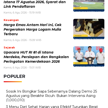
Beasiswa Bakti BCA 2027 Resmi Dibuka, Cek Syarat,
Manfaat, dan Jadwal Pendaftarannya
Selasa, 4 Agustus 2026 - 10:28 WIB
Cek PIP 2026 Terbaru, Cara Melihat Status Penerima
dan Jadwal Pencairan
Jumat, 31 Juli 2026 - 15:32 WIB
LPDP Terbaru, Jadwal, Syarat, dan Peluang Beasiswa
Pemerintah Indonesia
Kamis, 30 Juli 2026 - 14:06 WIB
Cabdisdik Wilayah VIII Dorong Sekolah Lebih Kreatif
dan Adaptif
Kamis, 30 Juli 2026 - 00:41 WIB
“Bappelitbangda Sulsel Dorong Sekolah Lahirkan
Inovasi Berdampak bagi Masyarakat”
BERITA TERBARU