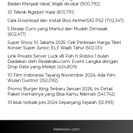
Viral
Kecelakaan Bus ALS Tewaskan
Belasan Penumpang, Polisi Tetapkan
Dua Tersangka
Kamis, 6 Agu 2026 - 15:46 WIB
Viral
Sarwendah Disebut Setia Dampingi
Ruben Onsu Saat Kondisi Kritis, Ini
Kabar Terbarunya
Kamis, 6 Agu 2026 - 15:25 WIB
Sejarah
Cara Ikut Upacara Kemerdekaan di
Istana 17 Agustus 2026, Syarat dan
Link Pendaftaran
Kamis, 6 Agu 2026 - 15:19 WIB
Keuangan
Harga Emas Antam Hari Ini, Cek
Pergerakan Harga Logam Mulia
Terbaru
Kamis, 6 Agu 2026 - 15:09 WIB