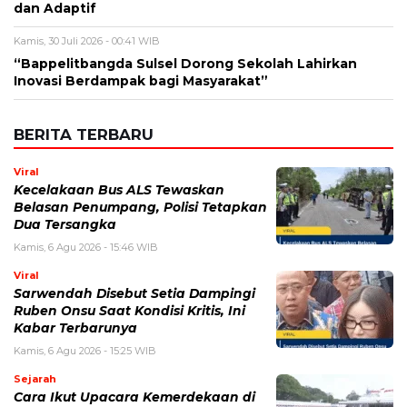
Nama
*
Email
*
Simpan nama, email, dan situs web saya pada peramban ini
untuk komentar saya berikutnya.
BERITA TERKAIT
Kamis, 6 Agustus 2026 - 13:29 WIB