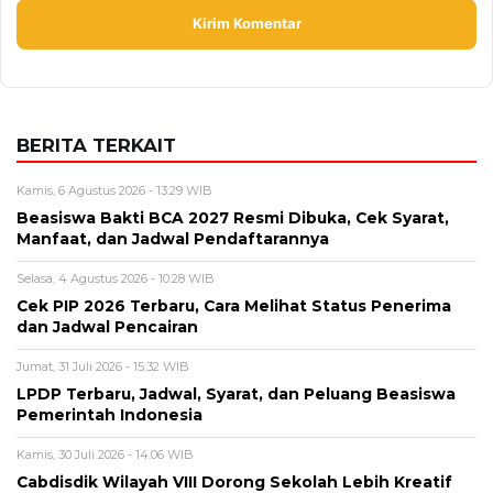
Alamat email tidak akan dipublikasikan. Kolom wajib ditandai *.
Komentar
*