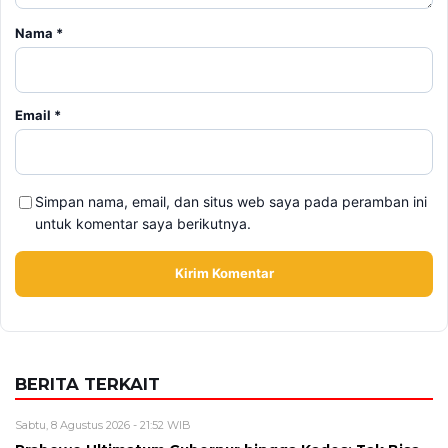
Simpan nama, email, dan situs web saya pada peramban ini
untuk komentar saya berikutnya.
BERITA TERKAIT
Sabtu, 8 Agustus 2026 - 21:52 WIB
Prabowo Ultimatum Gubernur hingga Kades: Tak Bisa
Bangun Jembatan, Presiden Turun Tangan
Sabtu, 8 Agustus 2026 - 21:47 WIB
Jawa Tengah Mulai Bidik Peluang Bisnis di IKN, Furnitur
Jepara hingga Bank Jateng Bisa Masuk
Sabtu, 8 Agustus 2026 - 21:09 WIB