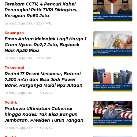
Naik Rp50 Ribu
Sabtu, 8 Agu 2026 - 22:09 WIB
Teknologi
Redmi 17 Resmi Meluncur, Baterai
7.500 mAh dan Bisa Jadi Power
Bank, Harganya Mulai Rp2 Jutaan
Sabtu, 8 Agu 2026 - 21:59 WIB
Politik
Prabowo Ultimatum Gubernur
hingga Kades: Tak Bisa Bangun
Jembatan, Presiden Turun Tangan
Sabtu, 8 Agu 2026 - 21:52 WIB
Politik
Jawa Tengah Mulai Bidik Peluang
Bisnis di IKN, Furnitur Jepara hingga
Bank Jateng Bisa Masuk
Sabtu, 8 Agu 2026 - 21:47 WIB
POPULER