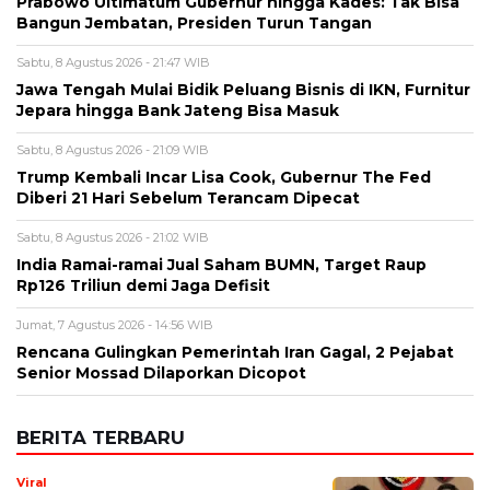
Trump Kembali Incar Lisa Cook, Gubernur The Fed
Diberi 21 Hari Sebelum Terancam Dipecat
Sabtu, 8 Agustus 2026 - 21:02 WIB
India Ramai-ramai Jual Saham BUMN, Target Raup
Rp126 Triliun demi Jaga Defisit
Jumat, 7 Agustus 2026 - 14:56 WIB
Rencana Gulingkan Pemerintah Iran Gagal, 2 Pejabat
Senior Mossad Dilaporkan Dicopot
BERITA TERBARU
Viral
Terekam CCTV, 4 Pencuri Kabel
Penangkal Petir TVRI Diringkus,
Kerugian Rp80 Juta
Sabtu, 8 Agu 2026 - 22:27 WIB
Keuangan
Emas Antam Melonjak Lagi! Harga 1
Gram Nyaris Rp2,7 Juta, Buyback