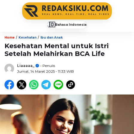
🇮🇩
Bahasa Indonesia
▼
/
/
Home
Kesehatan
Ibu dan Anak
Kesehatan Mental untuk Istri
Setelah Melahirkan BCA Life
Liaaaaa_
- Penulis
Jumat, 14 Maret 2025
- 11:33 WIB