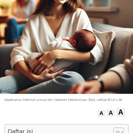
Kesehatan Mental untuk Istri Setelah Melahirkan Ã¢â‚¬â€œ BCA Life
A
A
A
Daftar isi