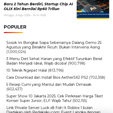
Baru 2 Tahun Berdiri, Startup Chip AI
OLIX Kini Bernilai Rp60 Triliun
Minggu, 9 Agu 2026 - 14:14 WIB
POPULER
Sosok Ini Bongkar Siapa Sebenarnya Dalang Demo 25
Agustus yang Berakhir Ricuh: Bukan Intervensi Asing
(1,000,024)
3 Menu Diet Sehat Harian yang Efektif Turunkan Berat
Badan Menjadi Ideal, Wajib dicoba!
(900,798)
10 Teknik Ngepet Halal
(813,796)
Cara Download dan Install Bios AetherSX2 PS2
(702,358)
5 Resep Cumi yang Mantul dan Mudah Dimasak
(602,437)
Super Show 10 Jakarta 2025: Cek Perkiraan Harga Tiket
Konser Super Junior, ELF Wajib Tahu!
(502,155)
Link Private Server Luck x8 Fish It Roblox 1 bulan
Diadakan oleh Redaksiku.com: Event Langka dengan