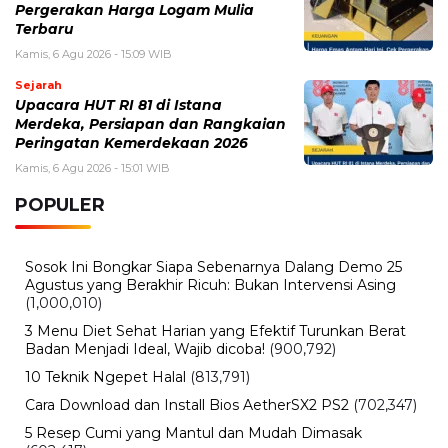
Pergerakan Harga Logam Mulia
Terbaru
Kamis, 6 Agu 2026 - 15:09 WIB
Sejarah
Upacara HUT RI 81 di Istana
Merdeka, Persiapan dan Rangkaian
Peringatan Kemerdekaan 2026
Kamis, 6 Agu 2026 - 15:01 WIB
POPULER
Sosok Ini Bongkar Siapa Sebenarnya Dalang Demo 25
Agustus yang Berakhir Ricuh: Bukan Intervensi Asing
(1,000,010)
3 Menu Diet Sehat Harian yang Efektif Turunkan Berat
Badan Menjadi Ideal, Wajib dicoba!
(900,792)
10 Teknik Ngepet Halal
(813,791)
Cara Download dan Install Bios AetherSX2 PS2
(702,347)
5 Resep Cumi yang Mantul dan Mudah Dimasak