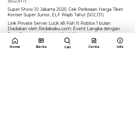
(602,417)
Super Show 10 Jakarta 2025: Cek Perkiraan Harga Tiket
Konser Super Junior, ELF Wajib Tahu!
(502,131)
Link Private Server Luck x8 Fish It Roblox 1 bulan
Diadakan oleh Redaksiku.com: Event Langka dengan
Drop Rate yang Melejit
(424,809)
10 Film Indonesia Tayang November 2024, Ada Film
Home
Berita
Cerita
Info
Cari
Wulan Guritno!
(352,092)
Promo Burger King Terbaru Januari 2026, Ini Detail
Paket Hematnya yang Bisa Kamu Nikmati
(341,742)
10 klub terbaik pes 2024 Sepanjang Sejarah
(53,993)
Redaksiku.com
Alamat : STC SENAYAN LT.4 ROOM 31-34 Jl. Asia
Afrika , Pintu IX Senayan, RT.1/RW.3, Gelora,
Kecamatan Tanah Abang, Daerah Khusus Ibukota
Jakarta 10270
Email : redaksiku.official@gmail.com