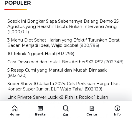
POPULER
Sosok Ini Bongkar Siapa Sebenarnya Dalang Demo 25
Agustus yang Berakhir Ricuh: Bukan Intervensi Asing
(1,000,011)
3 Menu Diet Sehat Harian yang Efektif Turunkan Berat
Badan Menjadi Ideal, Wajib dicoba!
(900,796)
10 Teknik Ngepet Halal
(813,796)
Cara Download dan Install Bios AetherSX2 PS2
(702,348)
5 Resep Cumi yang Mantul dan Mudah Dimasak
(602,420)
Super Show 10 Jakarta 2025: Cek Perkiraan Harga Tiket
Konser Super Junior, ELF Wajib Tahu!
(502,139)
Link Private Server Luck x8 Fish It Roblox 1 bulan
Diadakan oleh Redaksiku.com: Event Langka dengan
Drop Rate yang Melejit
(424,813)
Home
Berita
Cerita
Info
Cari
10 Film Indonesia Tayang November 2024, Ada Film
Wulan Guritno!
(352,096)
Promo Burger King Terbaru Januari 2026, Ini Detail