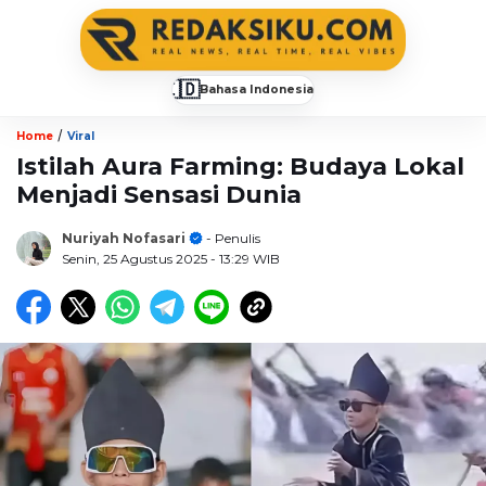
🇮🇩
Bahasa Indonesia
▼
/
Home
Viral
Istilah Aura Farming: Budaya Lokal
Menjadi Sensasi Dunia
Nuriyah Nofasari
- Penulis
Senin, 25 Agustus 2025
- 13:29 WIB