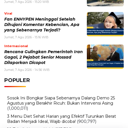
POPULER
Sosok Ini Bongkar Siapa Sebenarnya Dalang Demo 25
Agustus yang Berakhir Ricuh: Bukan Intervensi Asing
(1,000,011)
3 Menu Diet Sehat Harian yang Efektif Turunkan Berat
Badan Menjadi Ideal, Wajib dicoba!
(900,797)
10 Teknik Ngepet Halal
(813,796)
Cara Download dan Install Bios AetherSX2 PS2
(702,348)
5 Resep Cumi yang Mantul dan Mudah Dimasak
(602,420)
Super Show 10 Jakarta 2025: Cek Perkiraan Harga Tiket
Konser Super Junior, ELF Wajib Tahu!
(502,139)
Link Private Server Luck x8 Fish It Roblox 1 bulan
Diadakan oleh Redaksiku.com: Event Langka dengan
Drop Rate yang Melejit
(424,813)
10 Film Indonesia Tayang November 2024, Ada Film
Wulan Guritno!
(352,096)