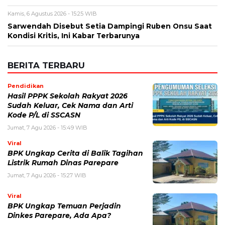
Jumat, 7 Agu 2026 - 15:49 WIB
Viral
BPK Ungkap Cerita di Balik Tagihan
Listrik Rumah Dinas Parepare
Jumat, 7 Agu 2026 - 15:27 WIB
Viral
BPK Ungkap Temuan Perjadin
Dinkes Parepare, Ada Apa?
Jumat, 7 Agu 2026 - 15:20 WIB
Viral
Fan ENHYPEN Meninggal Setelah
Dihujani Komentar Kebencian, Apa
yang Sebenarnya Terjadi?
Jumat, 7 Agu 2026 - 15:16 WIB
Internasional
Rencana Gulingkan Pemerintah Iran
Gagal, 2 Pejabat Senior Mossad
Dilaporkan Dicopot
Jumat, 7 Agu 2026 - 14:56 WIB