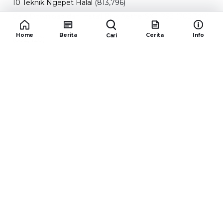
Promo Burger King Terbaru Januari 2026, Ini Detail
Paket Hematnya yang Bisa Kamu Nikmati
(341,744)
10 klub terbaik pes 2024 Sepanjang Sejarah
(54,000)
Home
Berita
Cerita
Info
Cari
Redaksiku.com
Alamat : STC SENAYAN LT.4 ROOM 31-34 Jl. Asia
Afrika , Pintu IX Senayan, RT.1/RW.3, Gelora,
Kecamatan Tanah Abang, Daerah Khusus Ibukota
Jakarta 10270
Email : redaksiku.official@gmail.com
TENTANG
REDAKSI
KODE ETIK
PEDOMAN MEDIA SIBER
IKLAN
HUBUNGI
COPYRIGHT © 2026 REDAKSIKU.COM - ALL RIGHTS RESERVED