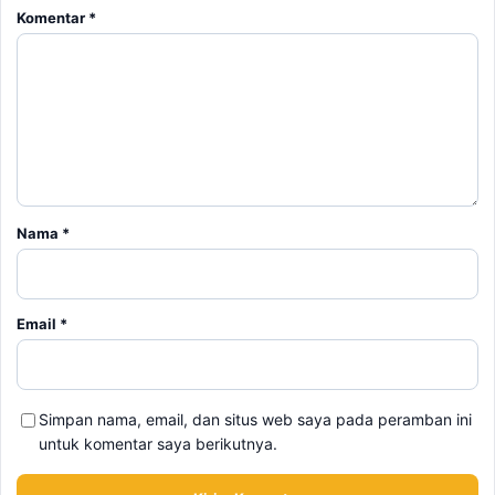
Email
*
Simpan nama, email, dan situs web saya pada peramban ini
untuk komentar saya berikutnya.
BERITA TERKAIT
Jumat, 7 Agustus 2026 - 15:27 WIB
BPK Ungkap Cerita di Balik Tagihan Listrik Rumah
Dinas Parepare
Jumat, 7 Agustus 2026 - 15:20 WIB