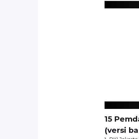
15 Pemd
(versi b