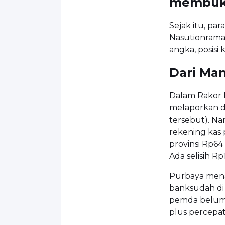
membuka
Sejak itu, pa
Nasutionramai
angka, posisi 
Dari Ma
Dalam Rakor P
melaporkan d
tersebut). N
rekening kas 
provinsi Rp64 
Ada selisih Rp1
Purbaya menan
banksudah di 
pemda belum te
plus percepat