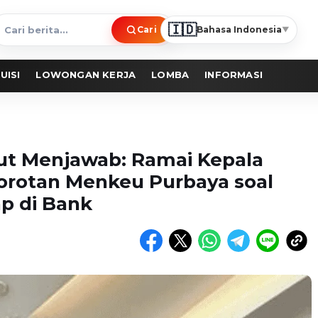
🇮🇩
Cari
Bahasa Indonesia
▼
ari
erita
UISI
LOWONGAN KERJA
LOMBA
INFORMASI
ut Menjawab: Ramai Kepala
orotan Menkeu Purbaya soal
p di Bank