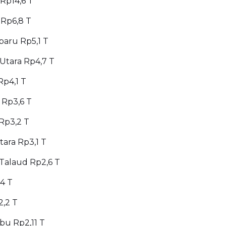
 Rp14,6 T
 Rp6,8 T
baru Rp5,1 T
Utara Rp4,7 T
Rp4,1 T
 Rp3,6 T
 Rp3,2 T
ara Rp3,1 T
Talaud Rp2,6 T
4 T
,2 T
u Rp2,11 T