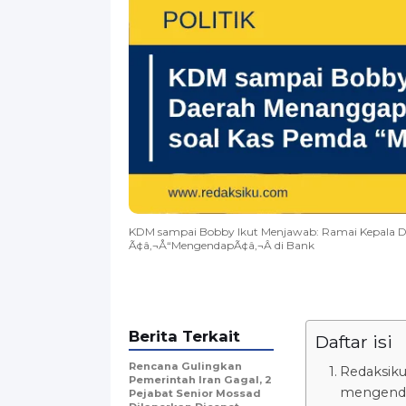
KDM sampai Bobby Ikut Menjawab: Ramai Kepala D
Ã¢â‚¬Å“MengendapÃ¢â‚¬Â di Bank
Berita Terkait
Daftar isi
Rencana Gulingkan
Redaksiku
Pemerintah Iran Gagal, 2
mengendap
Pejabat Senior Mossad