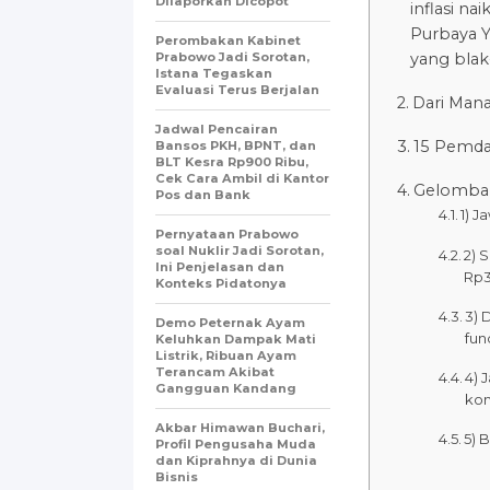
Dilaporkan Dicopot
inflasi n
Purbaya Y
Perombakan Kabinet
Prabowo Jadi Sorotan,
yang bla
Istana Tegaskan
Evaluasi Terus Berjalan
Dari Mana
Jadwal Pencairan
15 Pemda
Bansos PKH, BPNT, dan
BLT Kesra Rp900 Ribu,
Cek Cara Ambil di Kantor
Gelomban
Pos dan Bank
1) 
Pernyataan Prabowo
soal Nuklir Jadi Sorotan,
2) 
Ini Penjelasan dan
Rp3
Konteks Pidatonya
3) 
Demo Peternak Ayam
fun
Keluhkan Dampak Mati
Listrik, Ribuan Ayam
Terancam Akibat
4) 
Gangguan Kandang
kom
Akbar Himawan Buchari,
5) 
Profil Pengusaha Muda
dan Kiprahnya di Dunia
Bisnis