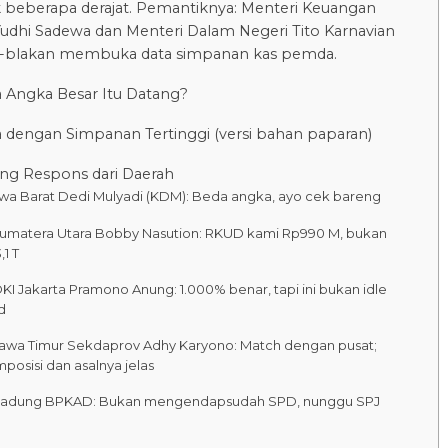
aik beberapa derajat. Pemantiknya: Menteri Keuangan
udhi Sadewa dan Menteri Dalam Negeri Tito Karnavian
k-blakan membuka data simpanan kas pemda.
 Angka Besar Itu Datang?
 dengan Simpanan Tertinggi (versi bahan paparan)
g Respons dari Daerah
Jawa Barat Dedi Mulyadi (KDM): Beda angka, ayo cek bareng
Sumatera Utara Bobby Nasution: RKUD kami Rp990 M, bukan
,1 T
DKI Jakarta Pramono Anung: 1.000% benar, tapi ini bukan idle
d
Jawa Timur Sekdaprov Adhy Karyono: Match dengan pusat;
posisi dan asalnya jelas
Badung BPKAD: Bukan mengendapsudah SPD, nunggu SPJ