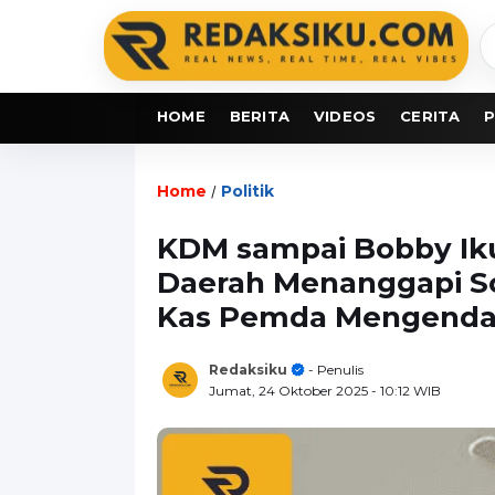
C
b
HOME
BERITA
VIDEOS
CERITA
P
Home
Politik
/
KDM sampai Bobby Ik
Daerah Menanggapi S
Kas Pemda Mengenda
Redaksiku
- Penulis
Jumat, 24 Oktober 2025
- 10:12 WIB