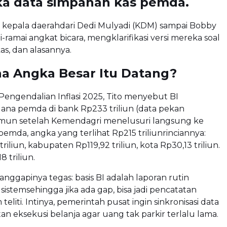
 data simpanan kas pemda.
ra kepala daerahdari Dedi Mulyadi (KDM) sampai Bobby
-ramai angkat bicara, mengklarifikasi versi mereka soal
kas, dan alasannya.
na Angka Besar Itu Datang?
engendalian Inflasi 2025, Tito menyebut BI
ana pemda di bank Rp233 triliun (data pekan
amun setelah Kemendagri menelusuri langsung ke
pemda, angka yang terlihat Rp215 triliunrinciannya:
triliun, kabupaten Rp119,92 triliun, kota Rp30,13 triliun.
8 triliun.
ggapinya tegas: basis BI adalah laporan rutin
sistemsehingga jika ada gap, bisa jadi pencatatan
liti. Intinya, pemerintah pusat ingin sinkronisasi data
an eksekusi belanja agar uang tak parkir terlalu lama.