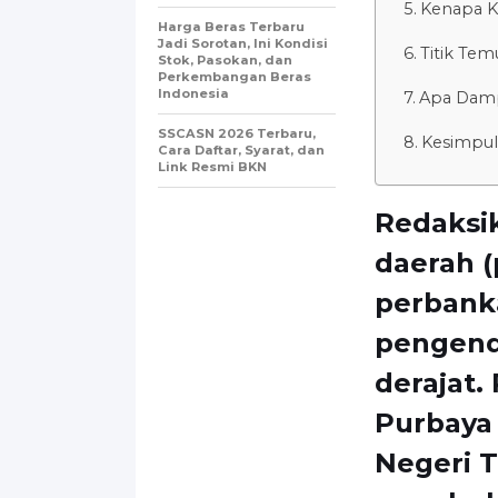
Kenapa Ka
Harga Beras Terbaru
Jadi Sorotan, Ini Kondisi
Titik Tem
Stok, Pasokan, dan
Perkembangan Beras
Indonesia
Apa Damp
SSCASN 2026 Terbaru,
Kesimpula
Cara Daftar, Syarat, dan
Link Resmi BKN
Redaksi
daerah 
perbanka
pengenda
derajat
Purbaya
Negeri T