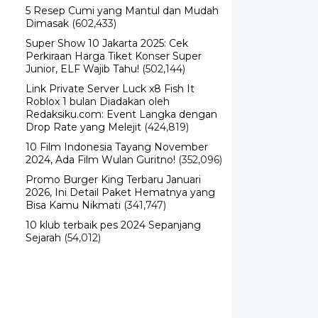
5 Resep Cumi yang Mantul dan Mudah
Dimasak
(602,433)
Super Show 10 Jakarta 2025: Cek
Perkiraan Harga Tiket Konser Super
Junior, ELF Wajib Tahu!
(502,144)
Link Private Server Luck x8 Fish It
Roblox 1 bulan Diadakan oleh
Redaksiku.com: Event Langka dengan
Drop Rate yang Melejit
(424,819)
10 Film Indonesia Tayang November
2024, Ada Film Wulan Guritno!
(352,096)
Promo Burger King Terbaru Januari
2026, Ini Detail Paket Hematnya yang
Bisa Kamu Nikmati
(341,747)
10 klub terbaik pes 2024 Sepanjang
Sejarah
(54,012)