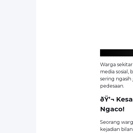
Warga sekitar
media sosial
sering ngasih
pedesaan.
ðŸ’¬ Kes
Ngaco!
Seorang war
kejadian bila