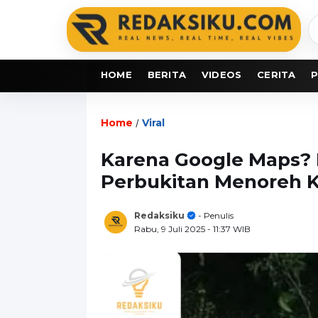
C
b
HOME
BERITA
VIDEOS
CERITA
P
Home
Viral
/
Karena Google Maps? 
Perbukitan Menoreh K
Redaksiku
- Penulis
Rabu, 9 Juli 2025
- 11:37 WIB