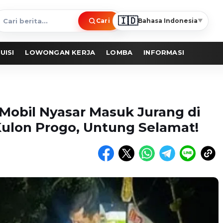
🇮🇩
Cari
Bahasa Indonesia
▼
ari
erita
UISI
LOWONGAN KERJA
LOMBA
INFORMASI
Mobil Nyasar Masuk Jurang di
ulon Progo, Untung Selamat!