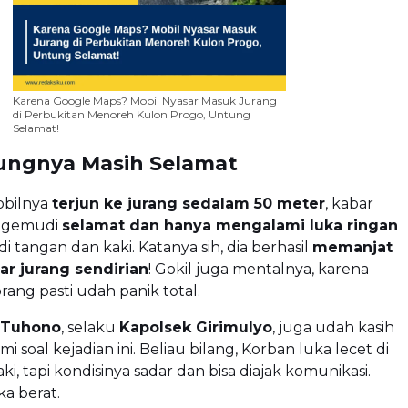
Karena Google Maps? Mobil Nyasar Masuk Jurang
di Perbukitan Menoreh Kulon Progo, Untung
Selamat!
ungnya Masih Selamat
bilnya
terjun ke jurang sedalam 50 meter
, kabar
engemudi
selamat dan hanya mengalami luka ringan
i tangan dan kaki. Katanya sih, dia berhasil
memanjat
sar jurang sendirian
! Gokil juga mentalnya, karena
ang pasti udah panik total.
 Tuhono
, selaku
Kapolsek Girimulyo
, juga udah kasih
mi soal kejadian ini. Beliau bilang, Korban luka lecet di
i, tapi kondisinya sadar dan bisa diajak komunikasi.
a berat.