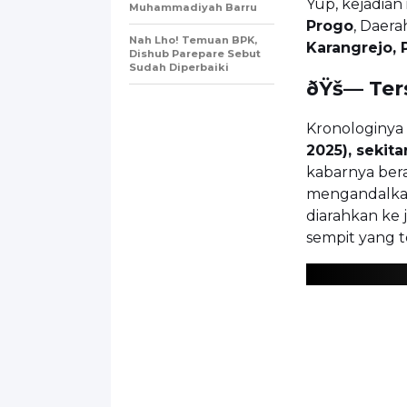
Yup, kejadian
Muhammadiyah Barru
Progo
, Daera
Nah Lho! Temuan BPK,
Karangrejo,
Dishub Parepare Sebut
Sudah Diperbaiki
ðŸš— Ter
Kronologinya n
2025), sekit
kabarnya bera
mengandalk
diarahkan ke 
sempit yang t