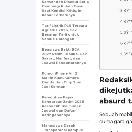
Sarwendah Disebut Setia
Dampingi Ruben Onsu
ðŸ˜
Saat Kondisi Kritis, Ini
Kabar Terbarunya
ðŸ“
Tarif Listrik PLN Terbaru
Agustus 2026, Cek
ðŸ‘
Besaran Tarif untuk
Semua Golongan
ðŸ“
Beasiswa Bakti BCA
ðŸ“
2027 Resmi Dibuka, Cek
Syarat, Manfaat, dan
Jadwal Pendaftarannya
Rumor iPhone Air 2
Redaksik
Makin Kuat, Kamera
Ganda dan Chip 2nm
Jadi Sorotan
dikejut
Pemutihan Pajak
absurd t
Kendaraan Jatim 2026
Resmi Dibuka, Simak
Jadwal dan Daftar
Sebuah mobil
Keringanannya
cuma gara-ga
Mahasiswa Desak
Transparansi Kampus