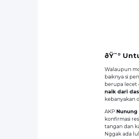
ðŸ˜° Unt
Walaupun mo
baiknya si p
berupa lecet d
naik dari da
kebanyakan or
AKP
Nunung
konfirmasi res
tangan dan kak
Nggak ada luk