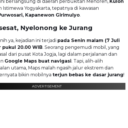
 ini berlangsung di daerah perbukitan Menoreh,
Kulon
h Istimewa Yogyakarta, tepatnya di kawasan
 Purwosari, Kapanewon Girimulyo
.
sesat, Nyelonong ke Jurang
ih ya, kejadian ini terjadi
pada Senin malam (7 Juli
ar pukul 20.00 WIB
. Seorang pengemudi mobil, yang
sal dari pusat Kota Jogja, lagi dalam perjalanan dan
an
Google Maps buat navigasi
. Tapi, alih-alih
jalan utama, Maps malah ngasih jalur ekstrem dan
ernyata bikin mobilnya
terjun bebas ke dasar jurang
!
ADVERTISEMENT