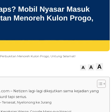
 Perbukitan Menoreh Kulon Progo, Untung Selamat!
A
A
A
.com – Netizen lagi-lagi dikejutkan sama kejadian yang
rd tapi serius.
 Tersesat, Nyelonong ke Jurang
¬ Kesaksian Warga: Google Maps-nya Ngaco!