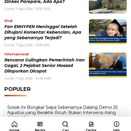
Dinkes Parepare, Ada Apa?
Jumat, 7 Agu 2026 - 15:20 WIB
Viral
Fan ENHYPEN Meninggal Setelah
Dihujani Komentar Kebencian, Apa
yang Sebenarnya Terjadi?
Jumat, 7 Agu 2026 - 15:16 WIB
Internasional
Rencana Gulingkan Pemerintah Iran
Gagal, 2 Pejabat Senior Mossad
Dilaporkan Dicopot
Jumat, 7 Agu 2026 - 14:56 WIB
POPULER
Sosok Ini Bongkar Siapa Sebenarnya Dalang Demo 25
Agustus yang Berakhir Ricuh: Bukan Intervensi Asing
(1,000,014)
3 Menu Diet Sehat Harian yang Efektif Turunkan Berat
Home
Berita
Cerita
Info
Cari