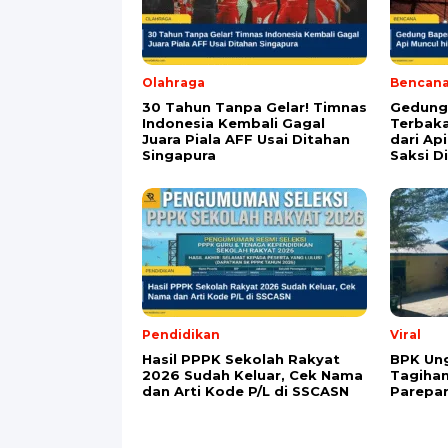
Alamat email tidak akan dipublikasikan. Kol
Komentar
*
Nama
*
Email
*