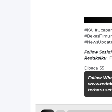
#KAI #Ucapan
#BekasiTimur
#NewsUpdate
Follow Sosia
Redaksiku
:
F
Dibaca:
35
Follow Wh
www.redaks
terbaru set