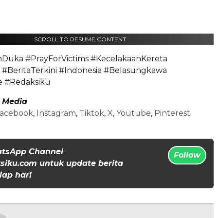
SCROLL TO RESUME CONTENT
Duka #PrayForVictims #KecelakaanKereta
 #BeritaTerkini #Indonesia #Belasungkawa
 #Redaksiku
l Media
acebook
,
Instagram
,
Tiktok
,
X
,
Youtube
,
Pinterest
atsApp Channel
Follow
iku.com untuk update berita
iap hari