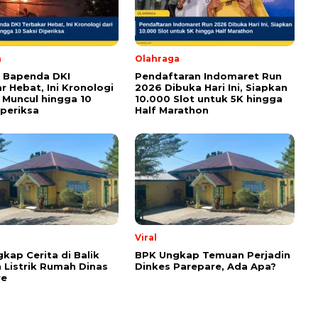
om wajib ditandai *.