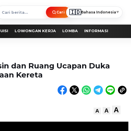
🇮🇩
Cari
Bahasa Indonesia
▼
ari
erita
UISI
LOWONGAN KERJA
LOMBA
INFORMASI
sin dan Ruang Ucapan Duka
aan Kereta
A
A
A