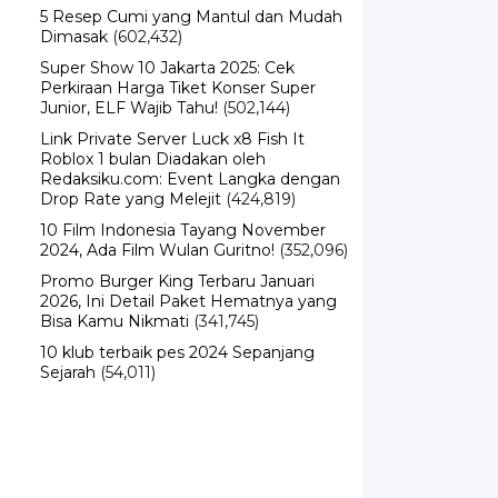
5 Resep Cumi yang Mantul dan Mudah
Dimasak
(602,432)
Super Show 10 Jakarta 2025: Cek
Perkiraan Harga Tiket Konser Super
Junior, ELF Wajib Tahu!
(502,144)
Link Private Server Luck x8 Fish It
Roblox 1 bulan Diadakan oleh
Redaksiku.com: Event Langka dengan
Drop Rate yang Melejit
(424,819)
10 Film Indonesia Tayang November
2024, Ada Film Wulan Guritno!
(352,096)
Promo Burger King Terbaru Januari
2026, Ini Detail Paket Hematnya yang
Bisa Kamu Nikmati
(341,745)
10 klub terbaik pes 2024 Sepanjang
Sejarah
(54,011)