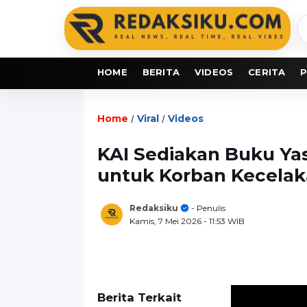
C
b
HOME
BERITA
VIDEOS
CERITA
P
Home
Viral
Videos
/
/
KAI Sediakan Buku Ya
untuk Korban Kecelak
Redaksiku
- Penulis
Kamis, 7 Mei 2026
- 11:53 WIB
Berita Terkait