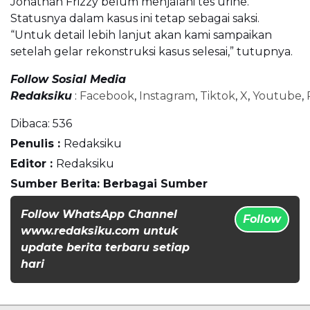
Jonathan Frizzy belum menjalani tes urine.
Statusnya dalam kasus ini tetap sebagai saksi.
“Untuk detail lebih lanjut akan kami sampaikan
setelah gelar rekonstruksi kasus selesai,” tutupnya.
Follow Sosial Media
Redaksiku
:
Facebook
,
Instagram
,
Tiktok
,
X
,
Youtube
,
Dibaca:
536
Penulis :
Redaksiku
Editor :
Redaksiku
Sumber Berita: Berbagai Sumber
Follow WhatsApp Channel
Follow
www.redaksiku.com untuk
update berita terbaru setiap
hari