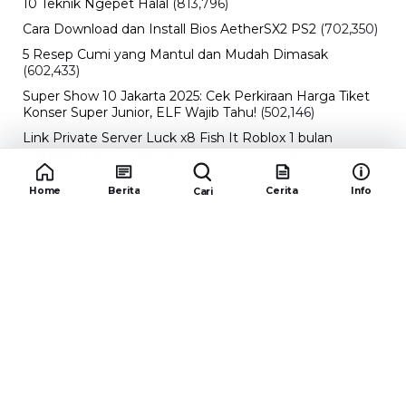
10 Teknik Ngepet Halal
(813,796)
Cara Download dan Install Bios AetherSX2 PS2
(702,350)
5 Resep Cumi yang Mantul dan Mudah Dimasak
(602,433)
Super Show 10 Jakarta 2025: Cek Perkiraan Harga Tiket
Konser Super Junior, ELF Wajib Tahu!
(502,146)
Link Private Server Luck x8 Fish It Roblox 1 bulan
Diadakan oleh Redaksiku.com: Event Langka dengan
Drop Rate yang Melejit
(424,819)
Home
Berita
Cerita
Info
Cari
10 Film Indonesia Tayang November 2024, Ada Film
Wulan Guritno!
(352,096)
Promo Burger King Terbaru Januari 2026, Ini Detail
Paket Hematnya yang Bisa Kamu Nikmati
(341,747)
10 klub terbaik pes 2024 Sepanjang Sejarah
(54,012)
Redaksiku.com
Alamat : STC SENAYAN LT.4 ROOM 31-34 Jl. Asia
Afrika , Pintu IX Senayan, RT.1/RW.3, Gelora,