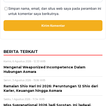
Sabtu, 1 Agustus 2026 - 11:34 WIB
Miss Supranational 2026 Jadi Sorotan, Ini Jadwal,
Peserta, dan Fakta Kontes Kecantikan Dunia
Sabtu, 1 Agustus 2026 - 10:44 WIB
Hari Girlfriend Day 2026 Jatuh pada Tanggal Ini,
Sejarah dan Cara Merayakannya
Jumat, 31 Juli 2026 - 15:40 WIB
Rayap Datang Diam-Diam, Kenali 8 Tanda Sebelum
Rumah Rusak
BERITA TERBARU
Politik
Perombakan Kabinet Prabowo Jadi
Sorotan, Istana Tegaskan Evaluasi
Terus Berjalan
Jumat, 7 Agu 2026 - 11:15 WIB
Olahraga