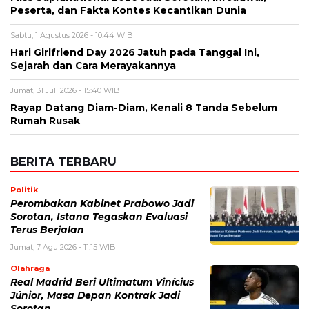
Real Madrid Beri Ultimatum Vinícius
Júnior, Masa Depan Kontrak Jadi
Sorotan
Jumat, 7 Agu 2026 - 10:59 WIB
Olahraga
EA Sports Rilis Kode Redeem FC
Mobile dan Event Terbaru, Ini Cara
Klaim Hadiahnya
Jumat, 7 Agu 2026 - 10:52 WIB
Olahraga
PSG Rotasi Skuad Lawan Mallorca,
Fokus Jelang Piala Super UEFA
Jumat, 7 Agu 2026 - 10:40 WIB
Olahraga
Sky dan DAZN Bagi Hak Siar Sepak
Bola Inggris, Era Baru Tayangan
Kompetisi Inggris
Jumat, 7 Agu 2026 - 09:59 WIB
POPULER