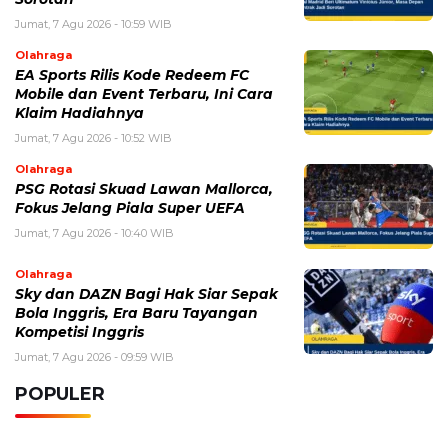
Sosok Ini Bongkar Siapa Sebenarnya Dalang Demo 25
Agustus yang Berakhir Ricuh: Bukan Intervensi Asing
(1,000,011)
3 Menu Diet Sehat Harian yang Efektif Turunkan Berat
Badan Menjadi Ideal, Wajib dicoba!
(900,794)
10 Teknik Ngepet Halal
(813,793)
Cara Download dan Install Bios AetherSX2 PS2
(702,348)
5 Resep Cumi yang Mantul dan Mudah Dimasak
(602,419)
Super Show 10 Jakarta 2025: Cek Perkiraan Harga Tiket
Konser Super Junior, ELF Wajib Tahu!
(502,135)
Link Private Server Luck x8 Fish It Roblox 1 bulan
Diadakan oleh Redaksiku.com: Event Langka dengan
Drop Rate yang Melejit
(424,811)
10 Film Indonesia Tayang November 2024, Ada Film
Wulan Guritno!
(352,094)
Promo Burger King Terbaru Januari 2026, Ini Detail
Paket Hematnya yang Bisa Kamu Nikmati
(341,743)