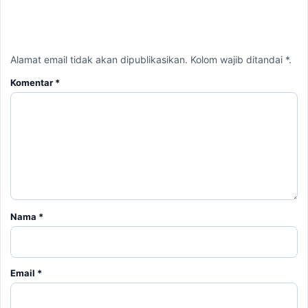
Email
*
Simpan nama, email, dan situs web saya pada peramban ini
untuk komentar saya berikutnya.
BERITA TERKAIT
Kamis, 6 Agustus 2026 - 12:33 WIB
Mengenal Weaponized Incompetence Dalam
Hubungan Asmara
Senin, 3 Agustus 2026 - 15:06 WIB
Ramalan Shio Hari Ini 2026: Peruntungan 12 Shio dari
Karier, Keuangan hingga Asmara