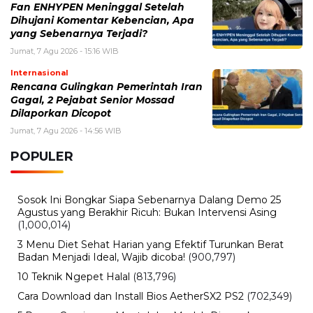
Fan ENHYPEN Meninggal Setelah
Dihujani Komentar Kebencian, Apa
yang Sebenarnya Terjadi?
Jumat, 7 Agu 2026 - 15:16 WIB
Internasional
Rencana Gulingkan Pemerintah Iran
Gagal, 2 Pejabat Senior Mossad
Dilaporkan Dicopot
Jumat, 7 Agu 2026 - 14:56 WIB
POPULER
Sosok Ini Bongkar Siapa Sebenarnya Dalang Demo 25
Agustus yang Berakhir Ricuh: Bukan Intervensi Asing
(1,000,014)
3 Menu Diet Sehat Harian yang Efektif Turunkan Berat
Badan Menjadi Ideal, Wajib dicoba!
(900,797)
10 Teknik Ngepet Halal
(813,796)
Cara Download dan Install Bios AetherSX2 PS2
(702,349)