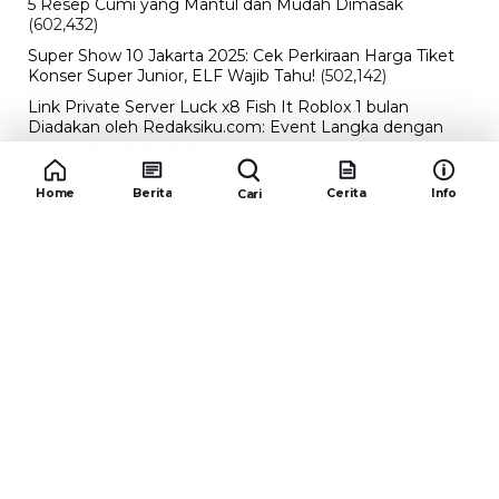
5 Resep Cumi yang Mantul dan Mudah Dimasak
(602,432)
Super Show 10 Jakarta 2025: Cek Perkiraan Harga Tiket
Konser Super Junior, ELF Wajib Tahu!
(502,142)
Link Private Server Luck x8 Fish It Roblox 1 bulan
Diadakan oleh Redaksiku.com: Event Langka dengan
Drop Rate yang Melejit
(424,816)
10 Film Indonesia Tayang November 2024, Ada Film
Home
Berita
Cerita
Info
Cari
Wulan Guritno!
(352,096)
Promo Burger King Terbaru Januari 2026, Ini Detail
Paket Hematnya yang Bisa Kamu Nikmati
(341,745)
10 klub terbaik pes 2024 Sepanjang Sejarah
(54,000)
Redaksiku.com
Alamat : STC SENAYAN LT.4 ROOM 31-34 Jl. Asia
Afrika , Pintu IX Senayan, RT.1/RW.3, Gelora,
Kecamatan Tanah Abang, Daerah Khusus Ibukota
Jakarta 10270
Email : redaksiku.official@gmail.com