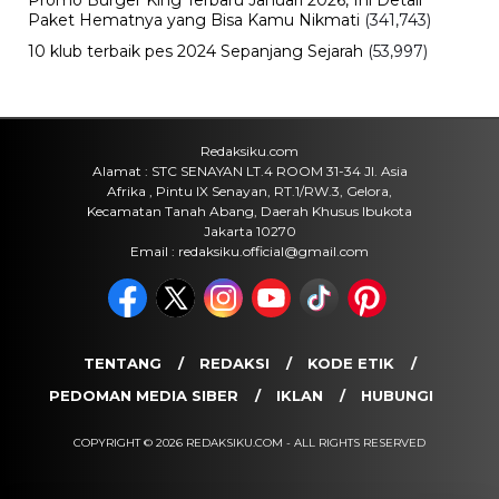
Dunia di Musim 2026
Jumat, 7 Agu 2026 - 08:56 WIB
Olahraga
Cruz Azul vs Philadelphia Union: Duel
Liga MX dan MLS Berlangsung Sengit
Jumat, 7 Agu 2026 - 08:48 WIB
Olahraga
Chicago Fire vs Necaxa, Hasil
Pertandingan dan Jalannya Laga
Terbaru
Jumat, 7 Agu 2026 - 08:31 WIB
POPULER
Sosok Ini Bongkar Siapa Sebenarnya Dalang Demo 25
Agustus yang Berakhir Ricuh: Bukan Intervensi Asing
(1,000,011)
3 Menu Diet Sehat Harian yang Efektif Turunkan Berat
Badan Menjadi Ideal, Wajib dicoba!
(900,794)