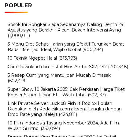
Rabu, 5 Agustus 2026 - 09:29 WIB
Rumor iPhone Air 2 Makin Kuat, Kamera Ganda dan
Chip 2nm Jadi Sorotan
BERITA TERBARU
Politik
Jadwal Pencairan Bansos PKH,
BPNT, dan BLT Kesra Rp900 Ribu,
Cek Cara Ambil di Kantor Pos dan
Bank
Jumat, 7 Agu 2026 - 09:45 WIB
Hiburan
The Odyssey Christopher Nolan Jadi
Sorotan, Film Epik dengan Produksi
Terbesar
Jumat, 7 Agu 2026 - 09:37 WIB
Olahraga
Aryna Sabalenka Tetap Jadi Sorotan,
Perjalanan Petenis Nomor Satu