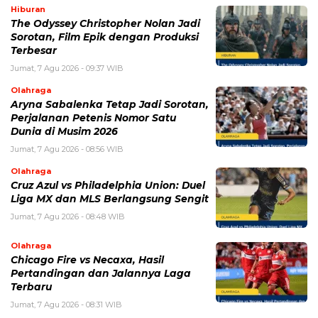
BERITA TERKAIT
Kamis, 6 Agustus 2026 - 15:46 WIB
Kecelakaan Bus ALS Tewaskan Belasan Penumpang,
Polisi Tetapkan Dua Tersangka
Kamis, 6 Agustus 2026 - 15:25 WIB
Sarwendah Disebut Setia Dampingi Ruben Onsu Saat
Kondisi Kritis, Ini Kabar Terbarunya
Kamis, 6 Agustus 2026 - 13:50 WIB
Tarif Listrik PLN Terbaru Agustus 2026, Cek Besaran
Tarif untuk Semua Golongan
Kamis, 6 Agustus 2026 - 13:29 WIB
Beasiswa Bakti BCA 2027 Resmi Dibuka, Cek Syarat,
Manfaat, dan Jadwal Pendaftarannya