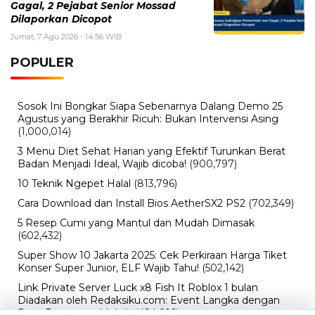
Gagal, 2 Pejabat Senior Mossad
Dilaporkan Dicopot
Jumat, 7 Agu 2026 - 14:56 WIB
POPULER
Sosok Ini Bongkar Siapa Sebenarnya Dalang Demo 25
Agustus yang Berakhir Ricuh: Bukan Intervensi Asing
(1,000,014)
3 Menu Diet Sehat Harian yang Efektif Turunkan Berat
Badan Menjadi Ideal, Wajib dicoba!
(900,797)
10 Teknik Ngepet Halal
(813,796)
Cara Download dan Install Bios AetherSX2 PS2
(702,349)
5 Resep Cumi yang Mantul dan Mudah Dimasak
(602,432)
Super Show 10 Jakarta 2025: Cek Perkiraan Harga Tiket
Konser Super Junior, ELF Wajib Tahu!
(502,142)
Link Private Server Luck x8 Fish It Roblox 1 bulan
Diadakan oleh Redaksiku.com: Event Langka dengan
Drop Rate yang Melejit
(424,816)