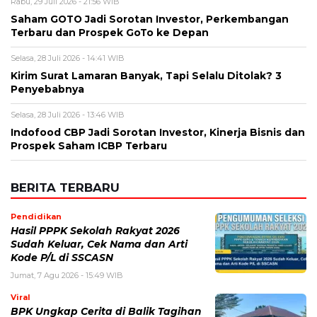
Jumat, 7 Agu 2026 - 15:49 WIB
Viral
BPK Ungkap Cerita di Balik Tagihan
Listrik Rumah Dinas Parepare
Jumat, 7 Agu 2026 - 15:27 WIB
Viral
BPK Ungkap Temuan Perjadin
Dinkes Parepare, Ada Apa?
Jumat, 7 Agu 2026 - 15:20 WIB
Viral
Fan ENHYPEN Meninggal Setelah
Dihujani Komentar Kebencian, Apa
yang Sebenarnya Terjadi?
Jumat, 7 Agu 2026 - 15:16 WIB
Internasional
Rencana Gulingkan Pemerintah Iran
Gagal, 2 Pejabat Senior Mossad
Dilaporkan Dicopot