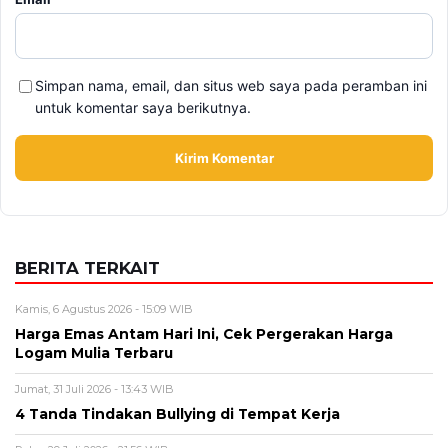
Jumat, 31 Juli 2026 - 13:43 WIB
4 Tanda Tindakan Bullying di Tempat Kerja
Rabu, 29 Juli 2026 - 21:56 WIB
Saham GOTO Jadi Sorotan Investor, Perkembangan
Terbaru dan Prospek GoTo ke Depan
Selasa, 28 Juli 2026 - 14:41 WIB
Kirim Surat Lamaran Banyak, Tapi Selalu Ditolak? 3
Penyebabnya
Selasa, 28 Juli 2026 - 13:46 WIB
Indofood CBP Jadi Sorotan Investor, Kinerja Bisnis dan
Prospek Saham ICBP Terbaru
BERITA TERBARU
Pendidikan
Hasil PPPK Sekolah Rakyat 2026
Sudah Keluar, Cek Nama dan Arti
Kode P/L di SSCASN