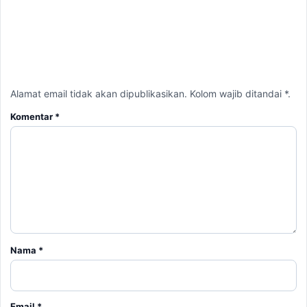
Email
*
Simpan nama, email, dan situs web saya pada peramban ini
untuk komentar saya berikutnya.
BERITA TERKAIT
Kamis, 6 Agustus 2026 - 15:09 WIB
Harga Emas Antam Hari Ini, Cek Pergerakan Harga
Logam Mulia Terbaru