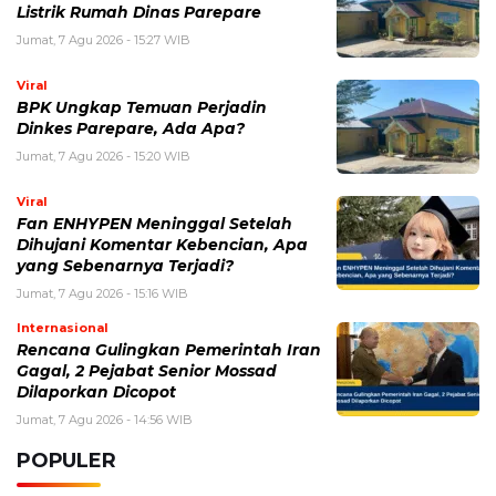
Jumat, 7 Agu 2026 - 14:56 WIB
POPULER
Sosok Ini Bongkar Siapa Sebenarnya Dalang Demo 25
Agustus yang Berakhir Ricuh: Bukan Intervensi Asing
(1,000,011)
3 Menu Diet Sehat Harian yang Efektif Turunkan Berat
Badan Menjadi Ideal, Wajib dicoba!
(900,796)
10 Teknik Ngepet Halal
(813,795)
Cara Download dan Install Bios AetherSX2 PS2
(702,348)
5 Resep Cumi yang Mantul dan Mudah Dimasak
(602,420)
Super Show 10 Jakarta 2025: Cek Perkiraan Harga Tiket
Konser Super Junior, ELF Wajib Tahu!
(502,137)
Link Private Server Luck x8 Fish It Roblox 1 bulan
Diadakan oleh Redaksiku.com: Event Langka dengan
Drop Rate yang Melejit
(424,813)
10 Film Indonesia Tayang November 2024, Ada Film
Wulan Guritno!
(352,096)