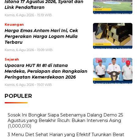
Istana 17 Agustus 2026, Syarat dan
Link Pendaftaran
Kamis, 6 Agu 2026 - 15:19 WIB
Keuangan
Harga Emas Antam Hari Ini, Cek
Pergerakan Harga Logam Mulia
Terbaru
Kamis, 6 Agu 2026 - 15:09 WIB
Sejarah
Upacara HUT RI 81 di Istana
Merdeka, Persiapan dan Rangkaian
Peringatan Kemerdekaan 2026
Kamis, 6 Agu 2026 - 15:01 WIB
POPULER
Sosok Ini Bongkar Siapa Sebenarnya Dalang Demo 25
Agustus yang Berakhir Ricuh: Bukan Intervensi Asing
(1,000,010)
3 Menu Diet Sehat Harian yang Efektif Turunkan Berat