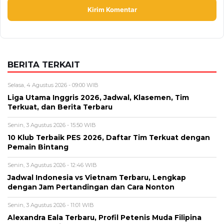
BERITA TERKAIT
Selasa, 4 Agustus 2026 - 09:00 WIB
Liga Utama Inggris 2026, Jadwal, Klasemen, Tim
Terkuat, dan Berita Terbaru
Senin, 3 Agustus 2026 - 15:50 WIB
10 Klub Terbaik PES 2026, Daftar Tim Terkuat dengan
Pemain Bintang
Senin, 3 Agustus 2026 - 12:46 WIB
Jadwal Indonesia vs Vietnam Terbaru, Lengkap
dengan Jam Pertandingan dan Cara Nonton
Senin, 3 Agustus 2026 - 11:01 WIB
Alexandra Eala Terbaru, Profil Petenis Muda Filipina