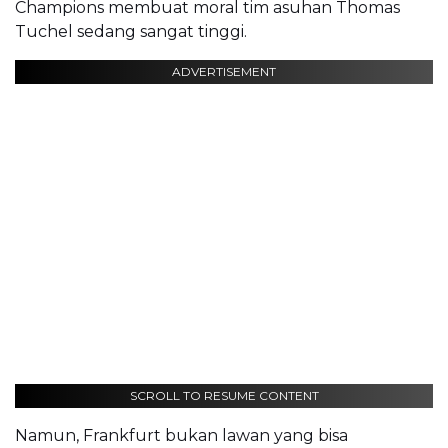
Champions membuat moral tim asuhan Thomas
Tuchel sedang sangat tinggi.
ADVERTISEMENT
SCROLL TO RESUME CONTENT
Namun, Frankfurt bukan lawan yang bisa