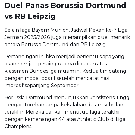
Duel Panas Borussia Dortmund
vs RB Leipzig
Selain laga Bayern Munich, Jadwal Pekan ke-7 Liga
Jerman 2025/2026 juga menampilkan duel menarik
antara Borussia Dortmund dan RB Leipzig.
Pertandingan ini bisa menjadi penentu siapa yang
akan menjadi pesaing utama di papan atas
klasemen Bundesliga musim ini. Kedua tim datang
dengan modal positif setelah mencatat hasil
impresif sepanjang September.
Borussia Dortmund menunjukkan konsistensi tinggi
dengan torehan tanpa kekalahan dalam sebulan
terakhir. Mereka bahkan menutup laga terakhir
dengan kemenangan 4-1 atas Athletic Club di Liga
Champions.