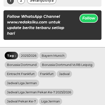
1
2
Selanjutnya
Follow WhatsApp Channel
Follow
www.redaksiku.com untuk
update berita terbaru setiap
hari
Tag :
2025/2026
Bayern Munich
Borussia Dortmund
Borussia Dortmund Vs RB Leipzig
Eintracht Frankfurt
Frankfurt
Jadwal
Jadwal Liga Jerman
Jadwal Liga Jerman Pekan Ke-7 2025/2026
Jadwal Pekan Ke-7
Liga Jerman