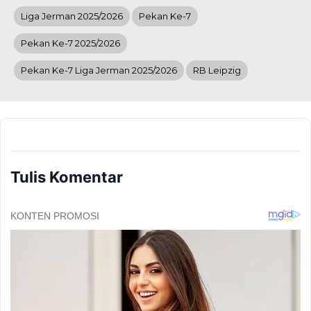
Liga Jerman 2025/2026
Pekan Ke-7
Pekan Ke-7 2025/2026
Pekan Ke-7 Liga Jerman 2025/2026
RB Leipzig
Tulis Komentar