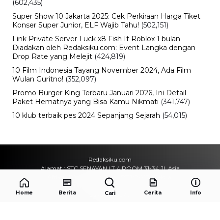
(602,435)
Super Show 10 Jakarta 2025: Cek Perkiraan Harga Tiket
Konser Super Junior, ELF Wajib Tahu!
(502,151)
Link Private Server Luck x8 Fish It Roblox 1 bulan
Diadakan oleh Redaksiku.com: Event Langka dengan
Drop Rate yang Melejit
(424,819)
10 Film Indonesia Tayang November 2024, Ada Film
Wulan Guritno!
(352,097)
Promo Burger King Terbaru Januari 2026, Ini Detail
Paket Hematnya yang Bisa Kamu Nikmati
(341,747)
10 klub terbaik pes 2024 Sepanjang Sejarah
(54,015)
Redaksiku.com
Alamat : STC SENAYAN LT.4 ROOM 31-34 Jl. Asia
Afrika , Pintu IX Senayan, RT.1/RW.3, Gelora,
Kecamatan Tanah Abang, Daerah Khusus Ibukota
Home
Berita
Cerita
Info
Cari
Jakarta 10270
Email : redaksiku.official@gmail.com