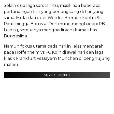
Selain dua laga sorotan itu, masih ada beberapa
pertandingan lain yang berlangsung di hari yang
sama. Mulai dari duel Werder Bremen kontra St.
Pauli hingga Borussia Dortmund menghadapi RB
Leipzig, semuanya menghadirkan drama khas
Bundesliga.
Namun fokus utama pada hari ini jelas mengarah
pada Hoffenheim vs FC Koln di awal hari dan laga
klasik Frankfurt vs Bayern Munchen di penghujung
malam.
ADVERTISEMENT