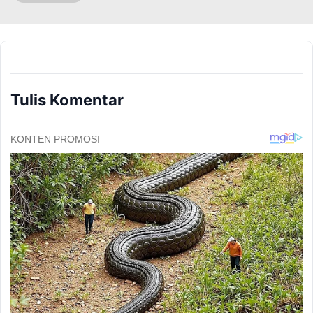
Tulis Komentar