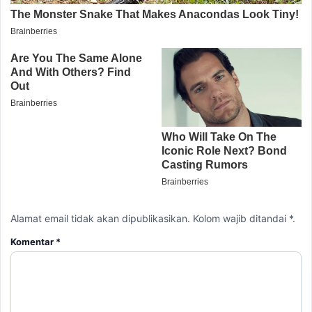
Alamat email tidak akan dipublikasikan. Kolom wajib ditandai *.
Komentar
*