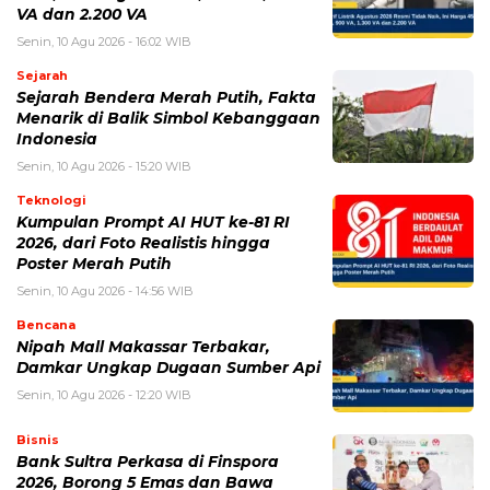
untuk komentar saya berikutnya.
BERITA TERKAIT
Minggu, 9 Agustus 2026 - 14:57 WIB
Deadline Refund Lewat, Jaminan Tampia Tour ke
UMKO Kini Dipertanyakan
Minggu, 9 Agustus 2026 - 14:04 WIB
Tiffney Tyara Setyoko Cetak Sejarah, Mahasiswi
Kedokteran UPH Jadi Juara 1 PILMAPRES Nasional
Jumat, 7 Agustus 2026 - 15:49 WIB
Hasil PPPK Sekolah Rakyat 2026 Sudah Keluar, Cek
Nama dan Arti Kode P/L di SSCASN
Jumat, 7 Agustus 2026 - 08:17 WIB