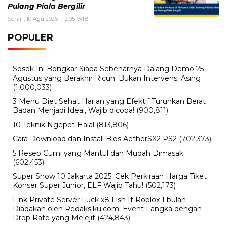
Sekolah Islam Harapan Ibu, Profil, Program Pendidikan,
dan Keunggulan Sekolah Islam Terpadu
Kamis, 6 Agustus 2026 - 13:29 WIB
Beasiswa Bakti BCA 2027 Resmi Dibuka, Cek Syarat,
Manfaat, dan Jadwal Pendaftarannya
BERITA TERBARU
Bisnis
Tarif Listrik Agustus 2026 Resmi Tidak
Naik, Ini Harga 450 VA, 900 VA, 1.300
VA dan 2.200 VA
Senin, 10 Agu 2026 - 16:02 WIB
Sejarah
Sejarah Bendera Merah Putih, Fakta
Menarik di Balik Simbol Kebanggaan
Indonesia
Senin, 10 Agu 2026 - 15:20 WIB