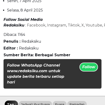
Senin, 7 April 2025
Selasa, 8 April 2025
Follow Sosial Media
Redaksiku
:
Facebook
,
Instagram
,
Tiktok
,
X
,
Youtube
,
Dibaca:
1164
Penulis :
Redaksiku
Editor :
Redaksiku
Sumber Berita: Berbagai Sumber
Follow WhatsApp Channel
Follow
www.redaksiku.com untuk
update berita terbaru setiap
hari
Tag :
Jadwal Libur Puasa
Puasa
Ramadan