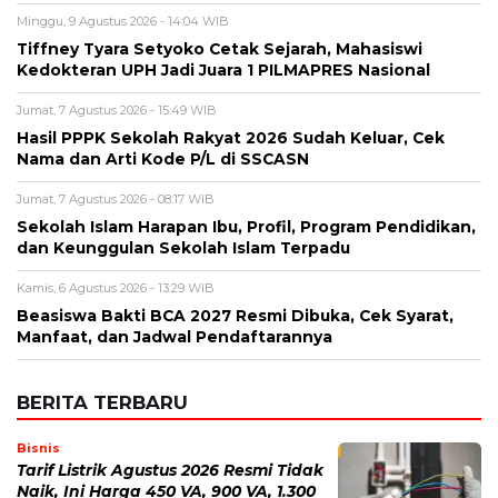
Alamat email tidak akan dipublikasikan. Kolom wajib ditandai *.
Komentar
*
Nama
*
Email
*
Simpan nama, email, dan situs web saya pada peramban ini