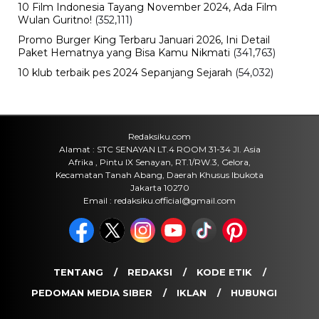
Teknologi
Kumpulan Prompt AI HUT ke-81 RI
2026, dari Foto Realistis hingga
Poster Merah Putih
Senin, 10 Agu 2026 - 14:56 WIB
Bencana
Nipah Mall Makassar Terbakar,
Damkar Ungkap Dugaan Sumber Api
Senin, 10 Agu 2026 - 12:20 WIB
Bisnis
Bank Sultra Perkasa di Finspora
2026, Borong 5 Emas dan Bawa
Pulang Piala Bergilir
Senin, 10 Agu 2026 - 12:05 WIB
POPULER
Sosok Ini Bongkar Siapa Sebenarnya Dalang Demo 25
Agustus yang Berakhir Ricuh: Bukan Intervensi Asing
(1,000,033)