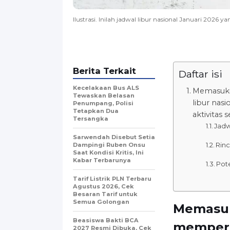
Ilustrasi. Inilah jadwal libur nasional Januari 2026 y
Berita Terkait
Daftar isi
Kecelakaan Bus ALS
Memasuki 
Tewaskan Belasan
libur nas
Penumpang, Polisi
Tetapkan Dua
aktivitas 
Tersangka
Jadw
Sarwendah Disebut Setia
Rinc
Dampingi Ruben Onsu
Saat Kondisi Kritis, Ini
Kabar Terbarunya
Pot
Tarif Listrik PLN Terbaru
Agustus 2026, Cek
Besaran Tarif untuk
Semua Golongan
Memasuk
Beasiswa Bakti BCA
memperha
2027 Resmi Dibuka, Cek