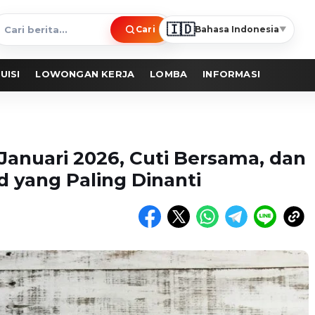
🇮🇩
Cari
Bahasa Indonesia
▼
ari
erita
UISI
LOWONGAN KERJA
LOMBA
INFORMASI
 Januari 2026, Cuti Bersama, dan
 yang Paling Dinanti