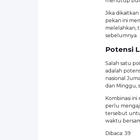
menutup bula
Jika dikaitkan
pekan ini mem
melelahkan, t
sebelumnya.
Potensi 
Salah satu po
adalah poten
nasional Jum
dan Minggu, s
Kombinasi ini
perlu mengaj
tersebut untu
waktu bersam
Dibaca:
39