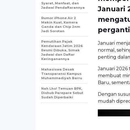
Syarat, Manfaat, dan
Januari 
Jadwal Pendaftarannya
mengatur
Rumor iPhone Air 2
Makin Kuat, Kamera
Ganda dan Chip 2nm
perganti
Jadi Sorotan
Pemutihan Pajak
Januari menjad
Kendaraan Jatim 2026
normal, sehing
Resmi Dibuka, Simak
Jadwal dan Daftar
penting dala
Keringanannya
Januari 2026 t
Mahasiswa Desak
Transparansi Kampus
membuat ming
Muhammadiyah Barru
Baru, sementa
Nah Lho! Temuan BPK,
Dishub Parepare Sebut
Dengan susuna
Sudah Diperbaiki
mudah dipredi