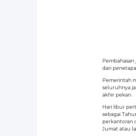
Pembahasan ja
dari penetapan
Pemerintah me
seluruhnya ja
akhir pekan.
Hari libur per
sebagai Tahun
perkantoran d
Jumat atau l