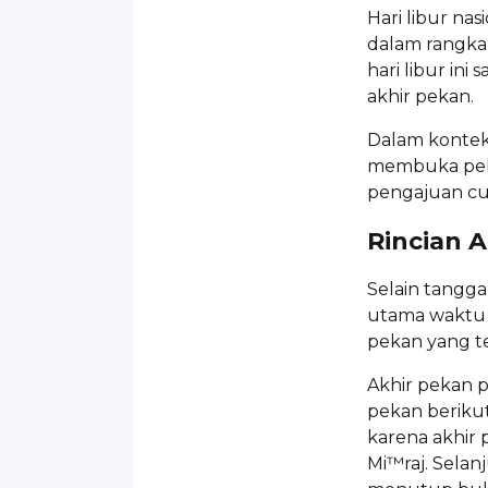
Hari libur nas
dalam rangka
hari libur in
akhir pekan.
Dalam konteks
membuka pelu
pengajuan cu
Rincian 
Selain tangga
utama waktu i
pekan yang te
Akhir pekan p
pekan berikut
karena akhir p
Mi™raj. Selan