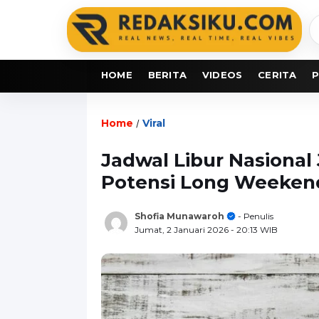
C
b
HOME
BERITA
VIDEOS
CERITA
P
Home
Viral
/
Jadwal Libur Nasional
Potensi Long Weekend
Shofia Munawaroh
- Penulis
Jumat, 2 Januari 2026
- 20:13 WIB