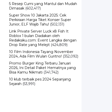
5 Resep Cumi yang Mantul dan Mudah
Dimasak
(602,417)
Super Show 10 Jakarta 2025: Cek
Perkiraan Harga Tiket Konser Super
Junior, ELF Wajib Tahu!
(502,131)
Link Private Server Luck x8 Fish It
Roblox 1 bulan Diadakan oleh
Redaksiku.com: Event Langka dengan
Drop Rate yang Melejit
(424,809)
10 Film Indonesia Tayang November
2024, Ada Film Wulan Guritno!
(352,092)
Promo Burger King Terbaru Januari
2026, Ini Detail Paket Hematnya yang
Bisa Kamu Nikmati
(341,742)
10 klub terbaik pes 2024 Sepanjang
Sejarah
(53,991)