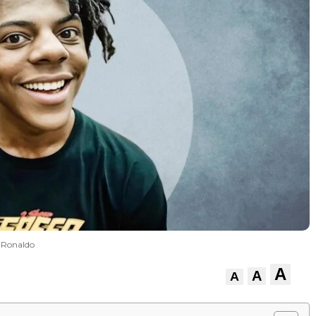
 Ronaldo
A
A
A