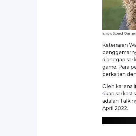
IshowSpeed Gamers
Ketenaran Wat
penggemarny
dianggap sark
game. Para 
berkaitan de
Oleh karena i
sikap sarkas
adalah Talki
April 2022.