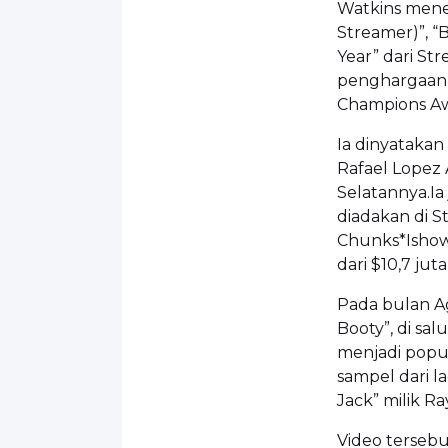
Watkins mene
Streamer)”, “
Year” dari S
penghargaan “
Champions Aw
Ia dinyatakan
Rafael Lopez 
Selatannya.Ia
diadakan di S
Chunks*Ishow
dari $10,7 jut
Pada bulan Ag
Booty”, di sa
menjadi popu
sampel dari l
Jack” milik Ra
Video tersebu