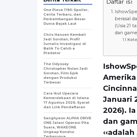
Daftar isi
One Piece 1190: Spoiler,
IshowSpee
Cerita Terbaru, dan
berasal da
Perkembangan Besar
Dunia Bajak Laut
(Usia 21 
dan gamer
Chris Hansen Kembali
Jadi Sorotan, Profil
Kete
Jurnalis Investigasi di
Balik To Catch a
Predator
The Odyssey
IshowSp
Christopher Nolan Jadi
Sorotan, Film Epik
Amerika 
dengan Produksi
Terbesar
Cincinnat
Cara Ikut Upacara
Januari 
Kemerdekaan di Istana
17 Agustus 2026, Syarat
dan Link Pendaftaran
2026). I
Sanghyeon ALPHA DRIVE
dan gam
ONE Jalani Operasi Pita
Suara, WAKEONE
‹‹adalah
Ungkap Kondisi
Terbarunya