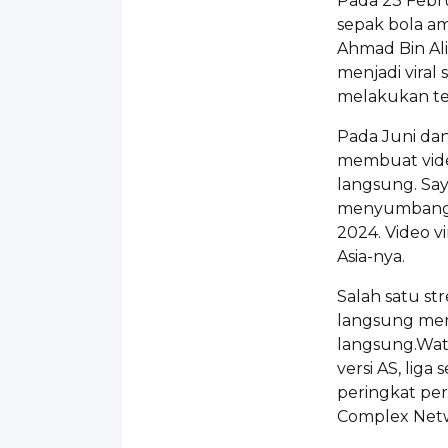
Pada 23 Febru
sepak bola am
Ahmad Bin Ali
menjadi viral
melakukan tek
Pada Juni dan
membuat video
langsung. Say
menyumbangka
2024. Video v
Asia-nya.
Salah satu st
langsung men
langsung.Watk
versi AS, lig
peringkat per
Complex Netw