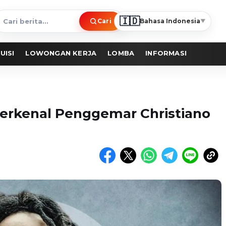
🇮🇩
Cari
Bahasa Indonesia
▼
ari
erita
UISI
LOWONGAN KERJA
LOMBA
INFORMASI
erkenal Penggemar Christiano