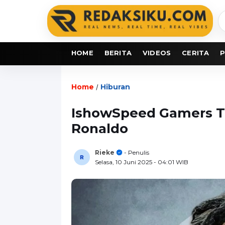
C
b
HOME
BERITA
VIDEOS
CERITA
P
Home
Hiburan
/
IshowSpeed Gamers T
Ronaldo
Rieke
- Penulis
Selasa, 10 Juni 2025
- 04:01 WIB