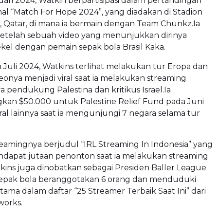
ari 2024, Watkin berpartisipasi dalam pertandingan
al “Match For Hope 2024”, yang diadakan di Stadion
, Qatar, di mana ia bermain dengan Team Chunkz.Ia
 setelah sebuah video yang menunjukkan dirinya
el dengan pemain sepak bola Brasil Kaka.
 Juli 2024, Watkins terlihat melakukan tur Eropa dan
nya menjadi viral saat ia melakukan streaming
a pendukung Palestina dan kritikus Israel.Ia
n $50.000 untuk Palestine Relief Fund pada Juni
iral lainnya saat ia mengunjungi 7 negara selama tur
reamingnya berjudul “IRL Streaming In Indonesia” yang
dapat jutaan penonton saat ia melakukan streaming
ins juga dinobatkan sebagai Presiden Baller League
a sepak bola beranggotakan 6 orang dan menduduki
tama dalam daftar “25 Streamer Terbaik Saat Ini” dari
orks.