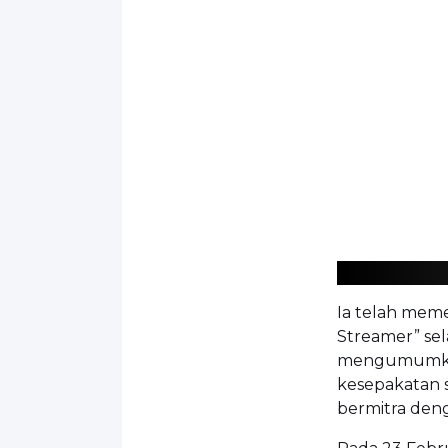
Ia telah mem
Streamer” sel
mengumumkan
kesepakatan 
bermitra deng