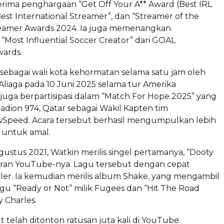
rima penghargaan “Get Off Your A** Award (Best IRL
Best International Streamer”, dan “Streamer of the
treamer Awards 2024. Ia juga memenangkan
Most Influential Soccer Creator” dari GOAL
ards.
 sebagai wali kota kehormatan selama satu jam oleh
Aliaga pada 10 Juni 2025 selama tur Amerika
 juga berpartisipasi dalam “Match For Hope 2025” yang
tadion 974, Qatar sebagai Wakil Kapten tim
Speed. Acara tersebut berhasil mengumpulkan lebih
a untuk amal.
ustus 2021, Watkin merilis singel pertamanya, “Dooty
luran YouTube-nya. Lagu tersebut dengan cepat
ler. Ia kemudian merilis album Shake, yang mengambil
agu “Ready or Not” milik Fugees dan “Hit The Road
y Charles.
t telah ditonton ratusan juta kali di YouTube.