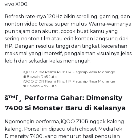
vivo X100.
Refresh rate-nya 120Hz bikin scrolling, gaming, dan
nonton video terasa super mulus. Warna-warnanya
pun tajam dan akurat, cocok buat kamu yang
sering nonton film atau edit konten langsung dari
HP. Dengan resolusi tinggi dan tingkat kecerahan
maksimal yang impresif, pengalaman visualnya jelas
lebih dari sekadar kelas menengah.
iQOO Z10R Resmi Rilis: HP Flagship Rasa Midrange
di Bawah Rp5 Juta!
iQOO Z10R Resmi Rilis: HP Flagship Rasa Midrange
di Bawah Rp5 Juta!
š™ï¸ Performa Gahar: Dimensity
7400 Si Monster Baru di Kelasnya
Ngomongin performa, iQOO Z10R nggak kaleng-
kaleng. Ponsel ini dipacu oleh chipset MediaTek
Dimensity 7400, yang menurut hasil pengujian