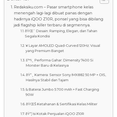
Redaksiku.com – Pasar smartphone kelas
menengah lagi-lagi dibuat panas dengan
hadirnya iQOO Z10R, ponsel yang bisa dibilang
jadi flagship killer terbaru di segmennya.
ðŸŒˆ Desain: Ramping, Elegan, dan Tahan
Segala Kondisi
¥ Layar AMOLED Quad-Curved 120Hz: Visual
yang Premium Banget
š™ï¸ Performa Gahar: Dimensity 7400 Si
Monster Baru di Kelasnya
ðŸ“¸ Kamera: Sensor Sony IMX882 50 MP + OIS,
Hasilnya Stabil dan Tajam
š¡ Baterai Jumbo 5.700 mAh + Fast Charging
90W
ðŸŒŠ Ketahanan & Sertifikasi Kelas Militer
ðŸ“¦ Isi Kotak Penjualan iQOO Z10R