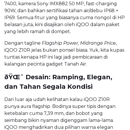
7400, kamera Sony IMX882 50 MP, fast-charging
90W, dan bahkan sertifikasi tahan air/debu IP68 +
IP69. Semua fitur yang biasanya cuma nongol di HP
belasan juta, kini disajikan oleh iQOO dalam paket
yang lebih ramah di dompet.
Dengan tagline
Flagship Power, Midrange Price
,
iQOO Z10R jelas bukan ponsel biasa. Yuk, kita kupas
tuntas kenapa HP ini lagi jadi pembicaraan di
kalangan pecinta gadget Tanah Air.
ðŸŒˆ Desain: Ramping, Elegan,
dan Tahan Segala Kondisi
Dari luar aja udah kelihatan kalau iQOO Z10R
punya aura flagship. Bodinya super tipis dengan
ketebalan cuma 7,39 mm, dan bobot yang
seimbang bikin nyaman digenggam lama-lama.
iQOO menghadirkan dua pilihan warna elegan