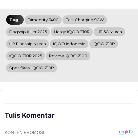
Tag :
Dimensity 7400
Fast Charging 90W
Flagship Killer 2025
Harga IQOO Z10R
HP 5G Murah
HP Flagship Murah
IQOO Indonesia
IQOO Z10R
IQOO Z10R 2025
Review IQOO Z10R
Spesifikasi IQOO Z10R
Tulis Komentar