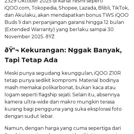
2329 Oktober 2025 di kanal resmi seperti
iQOO.com, Tokopedia, Shopee, Lazada, Blibli, TikTok,
dan Akulaku, akan mendapatkan bonus TWS iQOO
Buds 1i dan perpanjangan garansi hingga 12 bulan
(Extended Warranty) yang berlaku sampai 30
November 2025. ðŸŽ
ðŸ’¬ Kekurangan: Nggak Banyak,
Tapi Tetap Ada
Meski punya segudang keunggulan, iQOO Z10R
tetap punya sedikit kompromi. Material bodinya
masih memakai polikarbonat, bukan kaca atau
logam seperti flagship sejati. Selain itu, absennya
kamera ultra-wide dan makro mungkin terasa
kurang bagi pengguna yang suka eksplorasi foto
dengan sudut lebar.
Namun, dengan harga yang cuma sepertiga dari