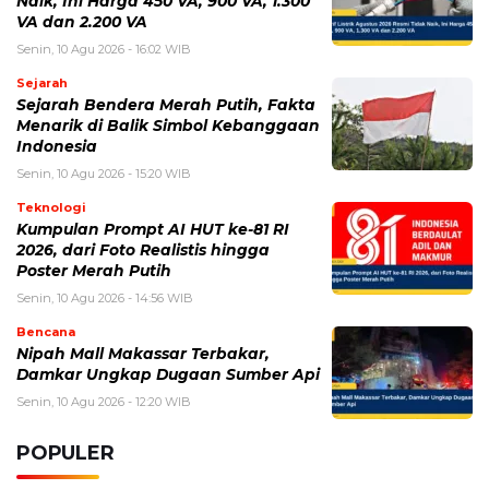
Poster Merah Putih
Senin, 10 Agu 2026 - 14:56 WIB
Bencana
Nipah Mall Makassar Terbakar,
Damkar Ungkap Dugaan Sumber Api
Senin, 10 Agu 2026 - 12:20 WIB
POPULER
Sosok Ini Bongkar Siapa Sebenarnya Dalang Demo 25
Agustus yang Berakhir Ricuh: Bukan Intervensi Asing
(1,000,036)
3 Menu Diet Sehat Harian yang Efektif Turunkan Berat
Badan Menjadi Ideal, Wajib dicoba!
(900,814)
10 Teknik Ngepet Halal
(813,808)
Cara Download dan Install Bios AetherSX2 PS2
(702,375)
5 Resep Cumi yang Mantul dan Mudah Dimasak
(602,455)