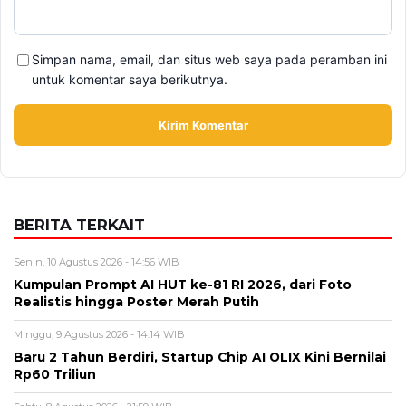
BERITA TERKAIT
Senin, 10 Agustus 2026 - 14:56 WIB
Kumpulan Prompt AI HUT ke-81 RI 2026, dari Foto
Realistis hingga Poster Merah Putih
Minggu, 9 Agustus 2026 - 14:14 WIB
Baru 2 Tahun Berdiri, Startup Chip AI OLIX Kini Bernilai
Rp60 Triliun
Sabtu, 8 Agustus 2026 - 21:59 WIB
Redmi 17 Resmi Meluncur, Baterai 7.500 mAh dan Bisa
Jadi Power Bank, Harganya Mulai Rp2 Jutaan
Jumat, 7 Agustus 2026 - 10:52 WIB
EA Sports Rilis Kode Redeem FC Mobile dan Event
Terbaru, Ini Cara Klaim Hadiahnya
Rabu, 5 Agustus 2026 - 09:29 WIB
Rumor iPhone Air 2 Makin Kuat, Kamera Ganda dan
Chip 2nm Jadi Sorotan