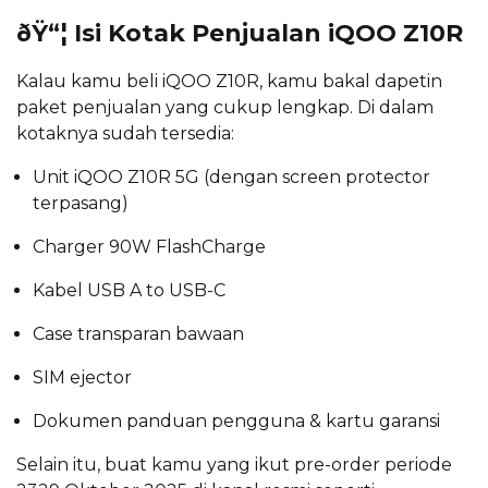
ðŸ“¦ Isi Kotak Penjualan iQOO Z10R
Kalau kamu beli iQOO Z10R, kamu bakal dapetin
paket penjualan yang cukup lengkap. Di dalam
kotaknya sudah tersedia:
Unit iQOO Z10R 5G (dengan screen protector
terpasang)
Charger 90W FlashCharge
Kabel USB A to USB-C
Case transparan bawaan
SIM ejector
Dokumen panduan pengguna & kartu garansi
Selain itu, buat kamu yang ikut pre-order periode