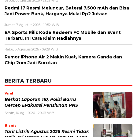
BERITA TERBARU
Viral
Berkat Laporan 110, Polisi Barru
Gercep Evakuasi Pensiunan PNS
Senin, 10 Agu 2026 - 20:47 WIB
Bisnis
Tarif Listrik Agustus 2026 Resmi Tidak
Naik, Ini Harga 450 VA, 900 VA, 1.300
VA dan 2.200 VA
Senin, 10 Agu 2026 - 16:02 WIB
Sejarah
Sejarah Bendera Merah Putih, Fakta
Menarik di Balik Simbol Kebanggaan
Indonesia
Senin, 10 Agu 2026 - 15:20 WIB
Teknologi
Kumpulan Prompt AI HUT ke-81 RI
2026, dari Foto Realistis hingga