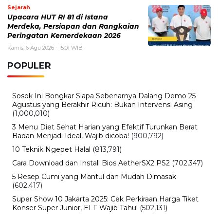
Manfaat, dan Jadwal Pendaftarannya
Rabu, 5 Agustus 2026 - 09:29 WIB
Rumor iPhone Air 2 Makin Kuat, Kamera Ganda dan
Chip 2nm Jadi Sorotan
Rabu, 5 Agustus 2026 - 08:48 WIB
Pemutihan Pajak Kendaraan Jatim 2026 Resmi Dibuka,
Simak Jadwal dan Daftar Keringanannya
BERITA TERBARU
Viral
Kecelakaan Bus ALS Tewaskan
Belasan Penumpang, Polisi Tetapkan
Dua Tersangka
Kamis, 6 Agu 2026 - 15:46 WIB
Viral
Sarwendah Disebut Setia Dampingi
Ruben Onsu Saat Kondisi Kritis, Ini
Kabar Terbarunya