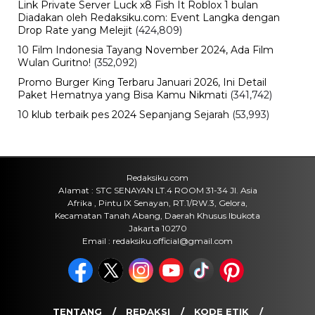
Kamis, 6 Agu 2026 - 15:25 WIB
Sejarah
Cara Ikut Upacara Kemerdekaan di
Istana 17 Agustus 2026, Syarat dan
Link Pendaftaran
Kamis, 6 Agu 2026 - 15:19 WIB
Keuangan
Harga Emas Antam Hari Ini, Cek
Pergerakan Harga Logam Mulia
Terbaru
Kamis, 6 Agu 2026 - 15:09 WIB
Sejarah
Upacara HUT RI 81 di Istana
Merdeka, Persiapan dan Rangkaian
Peringatan Kemerdekaan 2026
Kamis, 6 Agu 2026 - 15:01 WIB
POPULER