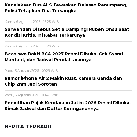
Alamat email tidak akan dipublikasikan. Kolom wajib ditandai *.
Komentar
*
Nama
*
Email
*