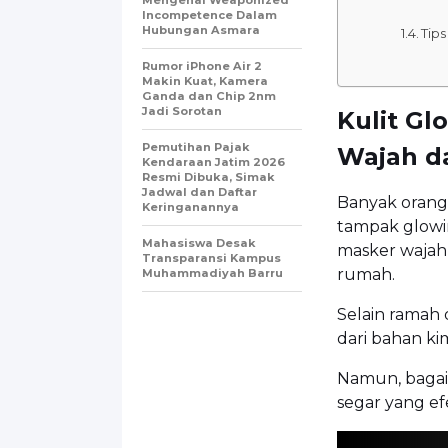
Incompetence Dalam
Hubungan Asmara
Tip
Rumor iPhone Air 2
Makin Kuat, Kamera
Ganda dan Chip 2nm
Jadi Sorotan
Kulit Gl
Pemutihan Pajak
Wajah d
Kendaraan Jatim 2026
Resmi Dibuka, Simak
Jadwal dan Daftar
Banyak orang
Keringanannya
tampak glowi
Mahasiswa Desak
masker wajah
Transparansi Kampus
rumah.
Muhammadiyah Barru
Selain ramah
dari bahan ki
Namun, bagai
segar yang efe