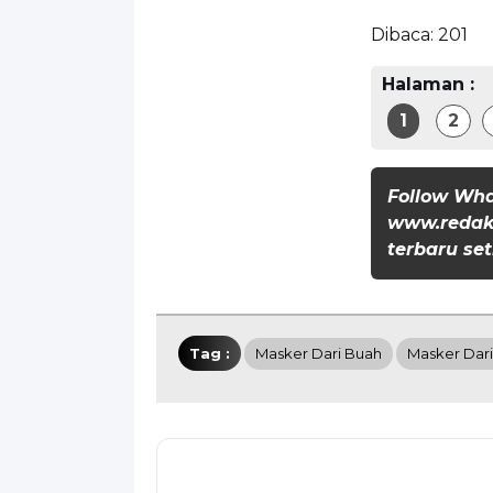
Dibaca:
201
Halaman :
1
2
Follow Wh
www.redaks
terbaru set
Tag :
Masker Dari Buah
Masker Dar