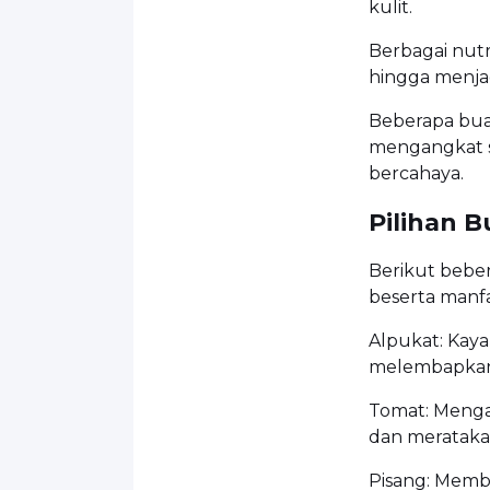
kulit.
Berbagai nut
hingga menjaga
Beberapa bu
mengangkat se
bercahaya.
Pilihan 
Berikut beber
beserta manf
Alpukat: Kaya
melembapkan 
Tomat: Meng
dan meratakan
Pisang: Memba