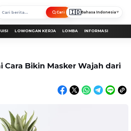
🇮🇩
Cari
Bahasa Indonesia
▼
ari
erita
UISI
LOWONGAN KERJA
LOMBA
INFORMASI
ni Cara Bikin Masker Wajah dari