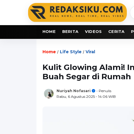
C
b
HOME
BERITA
VIDEOS
CERITA
P
Home
Life Style
Viral
/
/
Kulit Glowing Alami! I
Buah Segar di Rumah
Nuriyah Nofasari
- Penulis
Rabu, 6 Agustus 2025
- 14:06 WIB