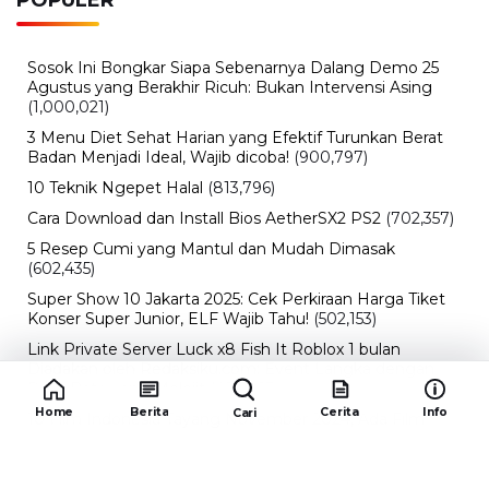
Sosok Ini Bongkar Siapa Sebenarnya Dalang Demo 25
Agustus yang Berakhir Ricuh: Bukan Intervensi Asing
(1,000,021)
3 Menu Diet Sehat Harian yang Efektif Turunkan Berat
Badan Menjadi Ideal, Wajib dicoba!
(900,797)
10 Teknik Ngepet Halal
(813,796)
Cara Download dan Install Bios AetherSX2 PS2
(702,357)
5 Resep Cumi yang Mantul dan Mudah Dimasak
(602,435)
Super Show 10 Jakarta 2025: Cek Perkiraan Harga Tiket
Konser Super Junior, ELF Wajib Tahu!
(502,153)
Link Private Server Luck x8 Fish It Roblox 1 bulan
Diadakan oleh Redaksiku.com: Event Langka dengan
Drop Rate yang Melejit
(424,823)
Home
Berita
Cerita
Info
Cari
10 Film Indonesia Tayang November 2024, Ada Film
Wulan Guritno!
(352,097)
Promo Burger King Terbaru Januari 2026, Ini Detail
Paket Hematnya yang Bisa Kamu Nikmati
(341,747)