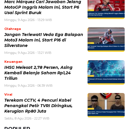
Marc Márquez Cari Jawaban Jelang
MotoGP Inggris Malam Ini, Start P6
Usai Sprint Buruk
Minggu, 9 Agu 2026 - 13:29 WIB
Olahraga
Jangan Terlewat! Veda Ega Balapan
Moto3 Malam Ini, Start P16 di
Silverstone
Minggu, 9 Agu 2026 - 13:21 WIB
Keuangan
IHSG Melesat 2,78 Persen, Asing
Kembali Belanja Saham Rp1,24
Triliun
Minggu, 9 Agu 2026 - 06:39 WIB
Viral
Terekam CCTV, 4 Pencuri Kabel
Penangkal Petir TVRI Diringkus,
Kerugian Rp80 Juta
Sabtu, 8 Agu 2026 - 22:27 WIB
POPULER