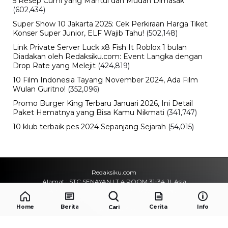
5 Resep Cumi yang Mantul dan Mudah Dimasak
(602,434)
Super Show 10 Jakarta 2025: Cek Perkiraan Harga Tiket
Konser Super Junior, ELF Wajib Tahu!
(502,148)
Link Private Server Luck x8 Fish It Roblox 1 bulan
Diadakan oleh Redaksiku.com: Event Langka dengan
Drop Rate yang Melejit
(424,819)
10 Film Indonesia Tayang November 2024, Ada Film
Wulan Guritno!
(352,096)
Promo Burger King Terbaru Januari 2026, Ini Detail
Paket Hematnya yang Bisa Kamu Nikmati
(341,747)
10 klub terbaik pes 2024 Sepanjang Sejarah
(54,015)
Redaksiku.com
Alamat : STC SENAYAN LT.4 ROOM 31-34 Jl. Asia
Afrika , Pintu IX Senayan, RT.1/RW.3, Gelora,
Kecamatan Tanah Abang, Daerah Khusus Ibukota
Home
Berita
Cerita
Info
Cari
Jakarta 10270
Email : redaksiku.official@gmail.com