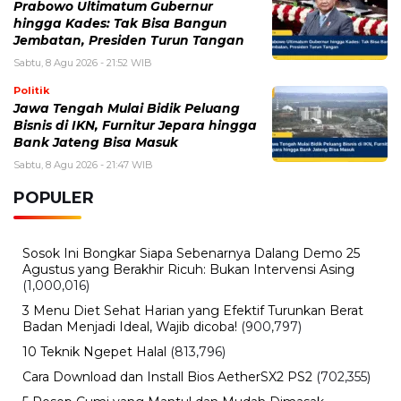
Prabowo Ultimatum Gubernur
hingga Kades: Tak Bisa Bangun
Jembatan, Presiden Turun Tangan
Sabtu, 8 Agu 2026 - 21:52 WIB
Politik
Jawa Tengah Mulai Bidik Peluang
Bisnis di IKN, Furnitur Jepara hingga
Bank Jateng Bisa Masuk
Sabtu, 8 Agu 2026 - 21:47 WIB
POPULER
Sosok Ini Bongkar Siapa Sebenarnya Dalang Demo 25
Agustus yang Berakhir Ricuh: Bukan Intervensi Asing
(1,000,016)
3 Menu Diet Sehat Harian yang Efektif Turunkan Berat
Badan Menjadi Ideal, Wajib dicoba!
(900,797)
10 Teknik Ngepet Halal
(813,796)
Cara Download dan Install Bios AetherSX2 PS2
(702,355)