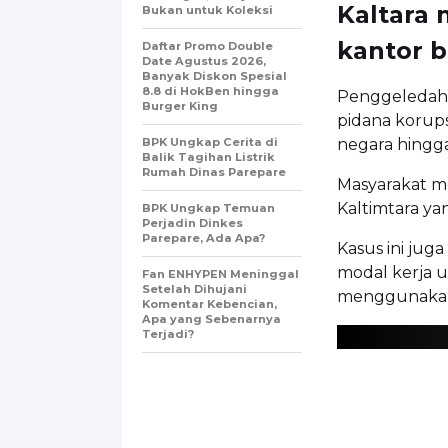
Kaltara
Bukan untuk Koleksi
kantor b
Daftar Promo Double
Date Agustus 2026,
Banyak Diskon Spesial
8.8 di HokBen hingga
Penggeledahan
Burger King ‎
pidana korups
BPK Ungkap Cerita di
negara hingga
Balik Tagihan Listrik
Rumah Dinas Parepare
Masyarakat 
Kaltimtara ya
BPK Ungkap Temuan
Perjadin Dinkes
Parepare, Ada Apa?
Kasus ini juga
modal kerja 
Fan ENHYPEN Meninggal
Setelah Dihujani
menggunakan 
Komentar Kebencian,
Apa yang Sebenarnya
Terjadi?