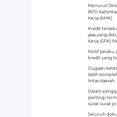
Menurut Dirkr
BPD Kaltimtar
Kerja (KMK).
Kredit terse
jasa yang did
Kerja (SPK) fik
Motif pelaku 
kredit yang ti
Dugaan keterl
lebih komple
lintas daerah.
Dalam pengge
penting, term
surat-surat p
Seluruh dokum