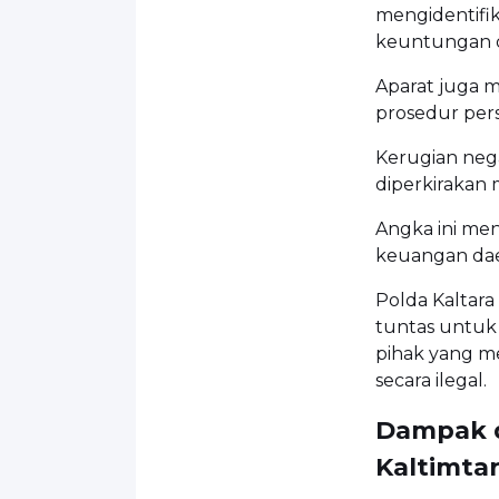
mengidentifi
keuntungan dar
Aparat juga 
prosedur pers
Kerugian negar
diperkirakan 
Angka ini me
keuangan dae
Polda Kaltar
tuntas untuk
pihak yang 
secara ilegal.
Dampak da
Kaltimta