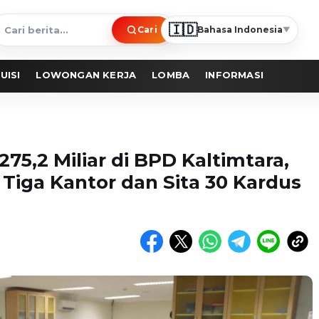
🇮🇩
Cari
Bahasa Indonesia
▼
ari
erita
UISI
LOWONGAN KERJA
LOMBA
INFORMASI
275,2 Miliar di BPD Kaltimtara,
 Tiga Kantor dan Sita 30 Kardus