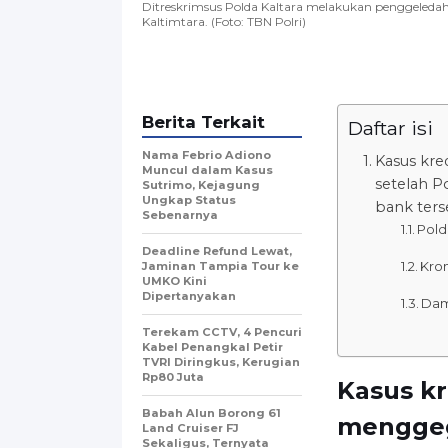
Ditreskrimsus Polda Kaltara melakukan penggeleda
Kaltimtara. (Foto: TBN Polri)
Berita Terkait
Daftar isi
Nama Febrio Adiono
Kasus kre
Muncul dalam Kasus
setelah P
Sutrimo, Kejagung
Ungkap Status
bank ters
Sebenarnya
Pold
Deadline Refund Lewat,
Kron
Jaminan Tampia Tour ke
UMKO Kini
Dipertanyakan
Damp
Terekam CCTV, 4 Pencuri
Kabel Penangkal Petir
TVRI Diringkus, Kerugian
Rp80 Juta
Kasus kr
Babah Alun Borong 61
menggeg
Land Cruiser FJ
Sekaligus, Ternyata