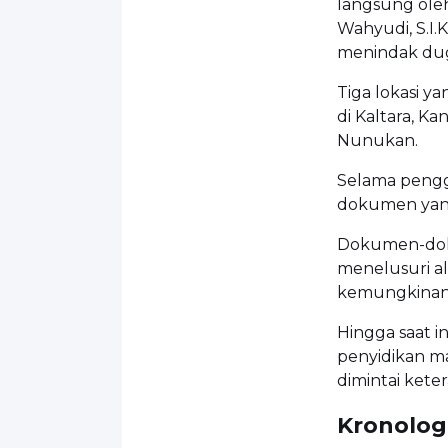
langsung oleh
Wahyudi, S.I.K
menindak dug
Tiga lokasi y
di Kaltara, K
Nunukan.
Selama pengg
dokumen yang
Dokumen-doku
menelusuri ali
kemungkinan ad
Hingga saat i
penyidikan m
dimintai keter
Kronologi