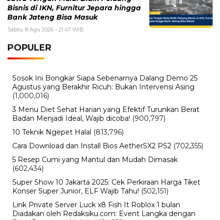
Bisnis di IKN, Furnitur Jepara hingga
Bank Jateng Bisa Masuk
Sabtu, 8 Agu 2026 - 21:47 WIB
POPULER
Sosok Ini Bongkar Siapa Sebenarnya Dalang Demo 25
Agustus yang Berakhir Ricuh: Bukan Intervensi Asing
(1,000,016)
3 Menu Diet Sehat Harian yang Efektif Turunkan Berat
Badan Menjadi Ideal, Wajib dicoba!
(900,797)
10 Teknik Ngepet Halal
(813,796)
Cara Download dan Install Bios AetherSX2 PS2
(702,355)
5 Resep Cumi yang Mantul dan Mudah Dimasak
(602,434)
Super Show 10 Jakarta 2025: Cek Perkiraan Harga Tiket
Konser Super Junior, ELF Wajib Tahu!
(502,151)
Link Private Server Luck x8 Fish It Roblox 1 bulan
Diadakan oleh Redaksiku.com: Event Langka dengan