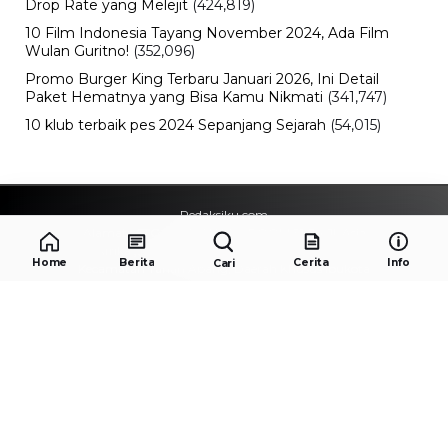
Drop Rate yang Melejit
(424,819)
10 Film Indonesia Tayang November 2024, Ada Film
Wulan Guritno!
(352,096)
Promo Burger King Terbaru Januari 2026, Ini Detail
Paket Hematnya yang Bisa Kamu Nikmati
(341,747)
10 klub terbaik pes 2024 Sepanjang Sejarah
(54,015)
Redaksiku.com
Alamat : STC SENAYAN LT.4 ROOM 31-34 Jl. Asia
Afrika , Pintu IX Senayan, RT.1/RW.3, Gelora,
Home
Berita
Cerita
Info
Cari
Kecamatan Tanah Abang, Daerah Khusus Ibukota
Jakarta 10270
Email : redaksiku.official@gmail.com
TENTANG
REDAKSI
KODE ETIK
PEDOMAN MEDIA SIBER
IKLAN
HUBUNGI