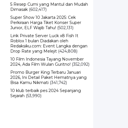
Dimasak
(602,417)
Super Show 10 Jakarta 2025: Cek
Perkiraan Harga Tiket Konser Super
Junior, ELF Wajib Tahu!
(502,131)
Link Private Server Luck x8 Fish It
Roblox 1 bulan Diadakan oleh
Redaksiku.com: Event Langka dengan
Drop Rate yang Melejit
(424,808)
10 Film Indonesia Tayang November
2024, Ada Film Wulan Guritno!
(352,092)
Promo Burger King Terbaru Januari
2026, Ini Detail Paket Hematnya yang
Bisa Kamu Nikmati
(341,742)
10 klub terbaik pes 2024 Sepanjang
Sejarah
(53,990)