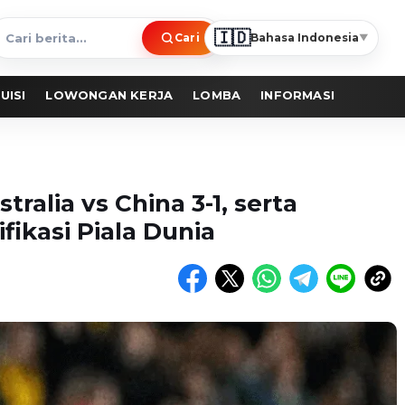
🇮🇩
Cari
Bahasa Indonesia
▼
ari
erita
UISI
LOWONGAN KERJA
LOMBA
INFORMASI
ralia vs China 3-1, serta
fikasi Piala Dunia