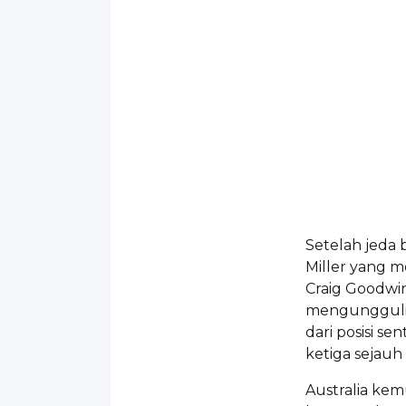
Setelah jeda 
Miller yang m
Craig Goodwin
mengungguli.
dari posisi se
ketiga sejauh i
Australia ke