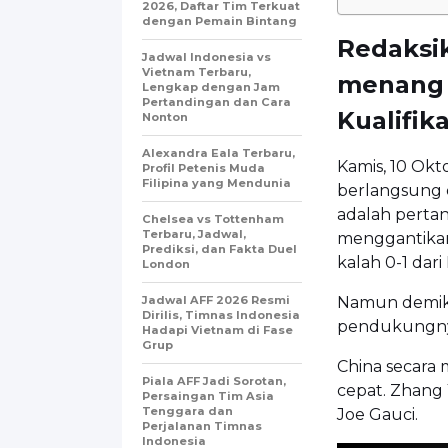
2026, Daftar Tim Terkuat
dengan Pemain Bintang
Redaksik
Jadwal Indonesia vs
Vietnam Terbaru,
menang 3
Lengkap dengan Jam
Pertandingan dan Cara
Kualifik
Nonton
Alexandra Eala Terbaru,
Kamis, 10 Okt
Profil Petenis Muda
Filipina yang Mendunia
berlangsung d
adalah pertan
Chelsea vs Tottenham
Terbaru, Jadwal,
menggantikan
Prediksi, dan Fakta Duel
kalah 0-1 dari
London
Jadwal AFF 2026 Resmi
Namun demikia
Dirilis, Timnas Indonesia
pendukungnya
Hadapi Vietnam di Fase
Grup
China secara 
Piala AFF Jadi Sorotan,
cepat. Zhan
Persaingan Tim Asia
Tenggara dan
Joe Gauci.
Perjalanan Timnas
Indonesia