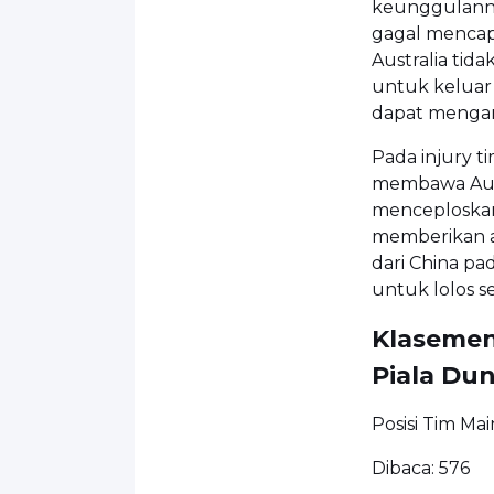
keunggulann
gagal mencapa
Australia tid
untuk keluar 
dapat mengam
Pada injury t
membawa Aust
menceploskan 
memberikan an
dari China pa
untuk lolos s
Klasemen 
Piala Dun
Posisi Tim Ma
Dibaca:
576