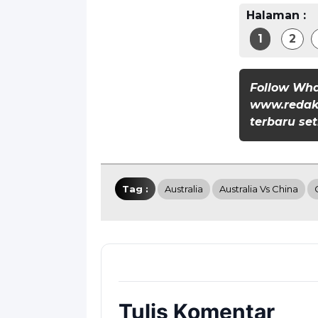
Halaman :
1
2
Follow Wh
www.redaks
terbaru set
Tag :
Australia
Australia Vs China
Tulis Komentar