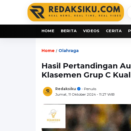
C
b
HOME
BERITA
VIDEOS
CERITA
P
Home
Olahraga
/
Hasil Pertandingan Aust
Klasemen Grup C Kuali
Redaksiku
- Penulis
Jumat, 11 Oktober 2024
- 11:27 WIB