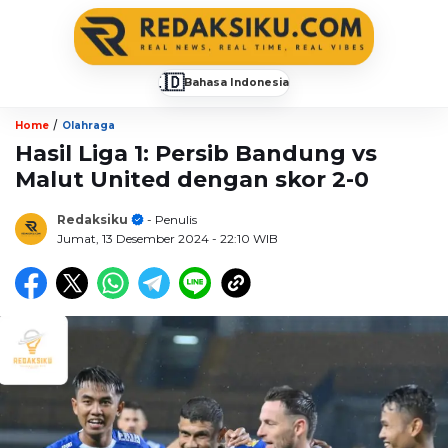
🇮🇩
Bahasa Indonesia
▼
/
Home
Olahraga
Hasil Liga 1: Persib Bandung vs
Malut United dengan skor 2-0
Redaksiku
- Penulis
Jumat, 13 Desember 2024
- 22:10 WIB