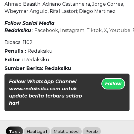
Ahmad Baasith, Adriano Castanheira, Jorge Correa,
Wbeymar Angulo, Rifal Lastori; Diego Martinez
Follow Sosial Media
Redaksiku
:
Facebook
,
Instagram
,
Tiktok
,
X
,
Youtube
,
Dibaca:
1102
Penulis :
Redaksiku
Editor :
Redaksiku
Sumber Berita: Redaksiku
Follow WhatsApp Channel
Follow
www.redaksiku.com untuk
update berita terbaru setiap
hari
Tag :
Hasil Liga 1
Malut United
Persib