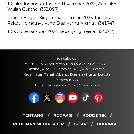
10 Film Indonesia Tayang November 2024, Ada Film
Wulan Guritno!
(352,097)
Promo Burger King Terbaru Januari 2026, Ini Detail
Paket Hematnya yang Bisa Kamu Nikmati
(341,747)
10 klub terbaik pes 2024 Sepanjang Sejarah
(54,017)
Redaksiku.com
Alamat : STC SENAYAN LT.4 ROOM 31-34 Jl. Asia
Afrika , Pintu IX Senayan, RT.1/RW.3, Gelora,
Kecamatan Tanah Abang, Daerah Khusus Ibukota
Jakarta 10270
Email : redaksiku.official@gmail.com
TENTANG
REDAKSI
KODE ETIK
PEDOMAN MEDIA SIBER
IKLAN
HUBUNGI