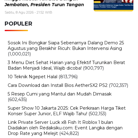
Jembatan, Presiden Turun Tangan
Sabtu, 8 Agu 2026 - 21:52 WIB
POPULER
Sosok Ini Bongkar Siapa Sebenarnya Dalang Demo 25
Agustus yang Berakhir Ricuh: Bukan Intervensi Asing
(1,000,021)
3 Menu Diet Sehat Harian yang Efektif Turunkan Berat
Badan Menjadi Ideal, Wajib dicoba!
(900,797)
10 Teknik Ngepet Halal
(813,796)
Cara Download dan Install Bios AetherSX2 PS2
(702,357)
5 Resep Cumi yang Mantul dan Mudah Dimasak
(602,435)
Super Show 10 Jakarta 2025: Cek Perkiraan Harga Tiket
Konser Super Junior, ELF Wajib Tahu!
(502,153)
Link Private Server Luck x8 Fish It Roblox 1 bulan
Diadakan oleh Redaksiku.com: Event Langka dengan
Drop Rate yang Melejit
(424,822)