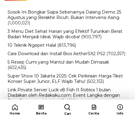
Sosok Ini Bongkar Siapa Sebenarnya Dalang Demo 25
Agustus yang Berakhir Ricuh: Bukan Intervensi Asing
(1,000,021)
3 Menu Diet Sehat Harian yang Efektif Turunkan Berat
Badan Menjadi Ideal, Wajib dicoba!
(900,797)
10 Teknik Ngepet Halal
(813,796)
Cara Download dan Install Bios AetherSX2 PS2
(702,357)
5 Resep Cumi yang Mantul dan Mudah Dimasak
(602,435)
Super Show 10 Jakarta 2025: Cek Perkiraan Harga Tiket
Konser Super Junior, ELF Wajib Tahu!
(502,153)
Link Private Server Luck x8 Fish It Roblox 1 bulan
Diadakan oleh Redaksiku.com: Event Langka dengan
Drop Rate yang Melejit
(424,819)
10 Film Indonesia Tayang November 2024, Ada Film
Home
Berita
Cerita
Info
Cari
Wulan Guritno!
(352,097)
Promo Burger King Terbaru Januari 2026, Ini Detail
Paket Hematnya yang Bisa Kamu Nikmati
(341,747)