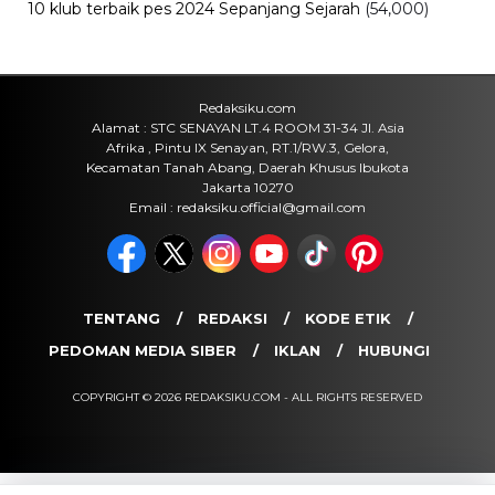
Viral
Fan ENHYPEN Meninggal Setelah
Dihujani Komentar Kebencian, Apa
yang Sebenarnya Terjadi?
Jumat, 7 Agu 2026 - 15:16 WIB
Internasional
Rencana Gulingkan Pemerintah Iran
Gagal, 2 Pejabat Senior Mossad
Dilaporkan Dicopot
Jumat, 7 Agu 2026 - 14:56 WIB
POPULER
Sosok Ini Bongkar Siapa Sebenarnya Dalang Demo 25
Agustus yang Berakhir Ricuh: Bukan Intervensi Asing
(1,000,014)
3 Menu Diet Sehat Harian yang Efektif Turunkan Berat
Badan Menjadi Ideal, Wajib dicoba!
(900,797)
10 Teknik Ngepet Halal
(813,796)
Cara Download dan Install Bios AetherSX2 PS2
(702,349)