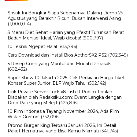
Jang Wonyoung IVE Viral Usai Momen Fansign Jadi
Sorotan
BERITA TERBARU
Pendidikan
Hasil PPPK Sekolah Rakyat 2026
Sudah Keluar, Cek Nama dan Arti
Kode P/L di SSCASN
Jumat, 7 Agu 2026 - 15:49 WIB
Viral
BPK Ungkap Cerita di Balik Tagihan
Listrik Rumah Dinas Parepare
Jumat, 7 Agu 2026 - 15:27 WIB
Viral
BPK Ungkap Temuan Perjadin
Dinkes Parepare, Ada Apa?
Jumat, 7 Agu 2026 - 15:20 WIB