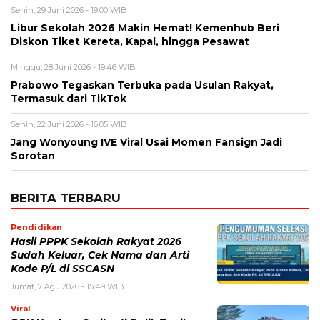
Komentar
*
Nama
*
Email
*
Simpan nama, email, dan situs web saya pada peramban ini
untuk komentar saya berikutnya.