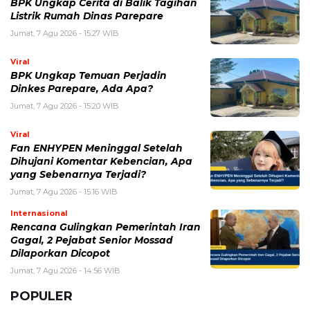
BERITA TERKAIT
Jumat, 24 Juli 2026 - 10:12 WIB
Alphard Diduga Isi Pertalite, Barcode BBM Subsidi Jadi
Sorotan
Jumat, 24 Juli 2026 - 09:57 WIB
Beruang Hitam Tewas Tersengat Listrik di Atas Tiang
Senin, 29 Juni 2026 - 19:00 WIB
Libur Sekolah 2026 Makin Hemat! Kemenhub Beri
Diskon Tiket Kereta, Kapal, hingga Pesawat
Minggu, 28 Juni 2026 - 19:46 WIB
Prabowo Tegaskan Terbuka pada Usulan Rakyat,
Termasuk dari TikTok
Senin, 22 Juni 2026 - 16:05 WIB