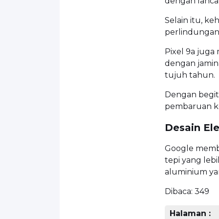
dengan lanca
Selain itu, k
perlindungan
Pixel 9a juga
dengan jami
tujuh tahun.
Dengan begit
pembaruan ke
Desain El
Google membe
tepi yang leb
aluminium yan
Dibaca:
349
Halaman :