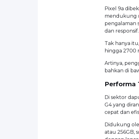
Pixel 9a dibe
mendukung ref
pengalaman s
dan responsif.
Tak hanya itu
hingga 2700 n
Artinya, peng
bahkan di baw
Performa 
Di sektor da
G4 yang dira
cepat dan efis
Didukung ole
atau 256GB, 