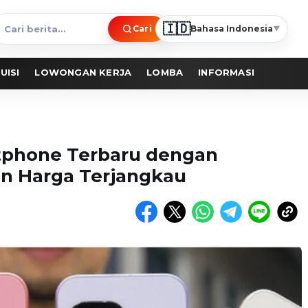
🇮🇩
Cari
Bahasa Indonesia
▼
ari
erita
UISI
LOWONGAN KERJA
LOMBA
INFORMASI
rtphone Terbaru dengan
an Harga Terjangkau