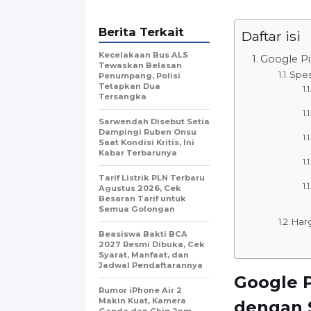
Berita Terkait
Daftar isi
Kecelakaan Bus ALS
Google Pi
Tewaskan Belasan
Spes
Penumpang, Polisi
Tetapkan Dua
Tersangka
Sarwendah Disebut Setia
Dampingi Ruben Onsu
Saat Kondisi Kritis, Ini
Kabar Terbarunya
Tarif Listrik PLN Terbaru
Agustus 2026, Cek
Besaran Tarif untuk
Semua Golongan
Har
Beasiswa Bakti BCA
2027 Resmi Dibuka, Cek
Syarat, Manfaat, dan
Jadwal Pendaftarannya
Google P
Rumor iPhone Air 2
Makin Kuat, Kamera
dengan S
Ganda dan Chip 2nm