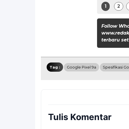
1
2
Follow Wh
www.redaks
terbaru set
Tag :
Google Pixel 9a
Spesifikasi Go
Tulis Komentar