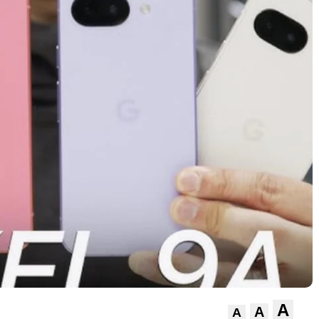
A
A
A