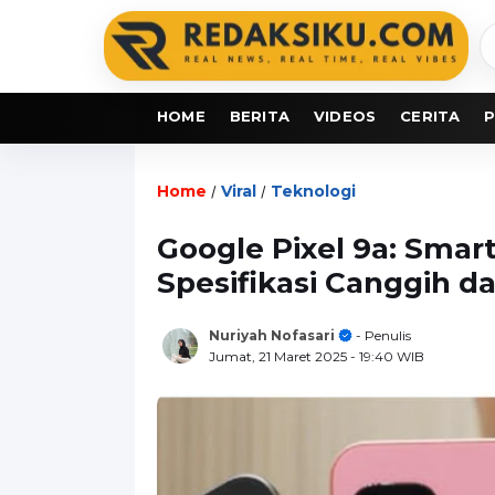
C
b
HOME
BERITA
VIDEOS
CERITA
P
Home
Viral
Teknologi
/
/
Google Pixel 9a: Sma
Spesifikasi Canggih d
Nuriyah Nofasari
- Penulis
Jumat, 21 Maret 2025
- 19:40 WIB