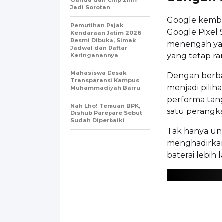
Jadi Sorotan
Google kembal
Pemutihan Pajak
Google Pixel 
Kendaraan Jatim 2026
Resmi Dibuka, Simak
menengah yan
Jadwal dan Daftar
yang tetap ra
Keringanannya
Mahasiswa Desak
Dengan berbag
Transparansi Kampus
menjadi pili
Muhammadiyah Barru
performa tang
Nah Lho! Temuan BPK,
satu perangka
Dishub Parepare Sebut
Sudah Diperbaiki
Tak hanya ung
menghadirkan 
baterai lebih